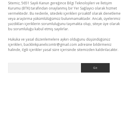
Sitemiz, 5651 Sayılı Kanun gereğince Bilgi Teknolojileri ve İletişim
Kurumu (BTK) tarafından onaylanmış bir Yer Sağlayıcı olarak hizmet
vermektedir. Bu nedenle, sitedeki içerikleri proaktif olarak denetleme
veya araştırma yükümlülüğümüz bulunmamaktadır. Ancak, üyelerimiz
yazdıkları içeriklerin sorumluluğunu taşımakta olup, siteye üye olarak
bu sorumluluğu kabul etmiş sayılırlar.
Hukuka ve yasal düzenlemelere aykırı olduğunu düşündüğünüz
içerikleri,
backlinkpanelicomtr@gmail.com
adresine bildirmeniz
halinde, ilgili içerikler yasal süre içerisinde sitemizden kaldırılacaktır.
Arama
bet giriş adresi
www.betexper.xyz/