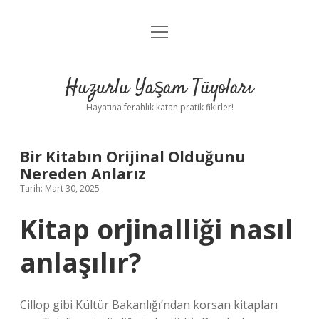
menüyü
Anasayfa
aç
Gizlilik Politikası
Huzurlu Yaşam Tüyoları
Yasal Uyarı
Hayatına ferahlık katan pratik fikirler!
Hakkımızda
Bir Kitabın Orijinal Olduğunu
Nereden Anlarız
Tarih: Mart 30, 2025
Kitap orjinalliği nasıl
anlaşılır?
Cillop gibi Kültür Bakanlığı’ndan korsan kitapları