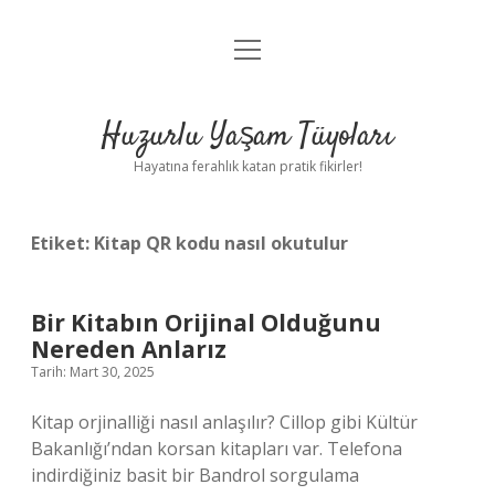
menüyü
Anasayfa
aç
Gizlilik Politikası
Huzurlu Yaşam Tüyoları
Yasal Uyarı
Hayatına ferahlık katan pratik fikirler!
Hakkımızda
Etiket:
Kitap QR kodu nasıl okutulur
Bir Kitabın Orijinal Olduğunu
Nereden Anlarız
Tarih: Mart 30, 2025
Kitap orjinalliği nasıl anlaşılır? Cillop gibi Kültür
Bakanlığı’ndan korsan kitapları var. Telefona
indirdiğiniz basit bir Bandrol sorgulama