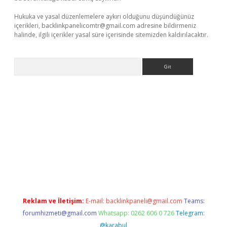
Hukuka ve yasal düzenlemelere aykırı olduğunu düşündüğünüz
içerikleri,
backlinkpanelicomtr@gmail.com
adresine bildirmeniz
halinde, ilgili içerikler yasal süre içerisinde sitemizden kaldırılacaktır.
Arama
et güncel adres
ilbet giriş adresi
www.betexper.xyz/
Reklam ve İletişim:
E-mail:
backlinkpaneli@gmail.com
Teams:
forumhizmeti@gmail.com
Whatsapp: 0262 606 0 726
Telegram:
@karabul