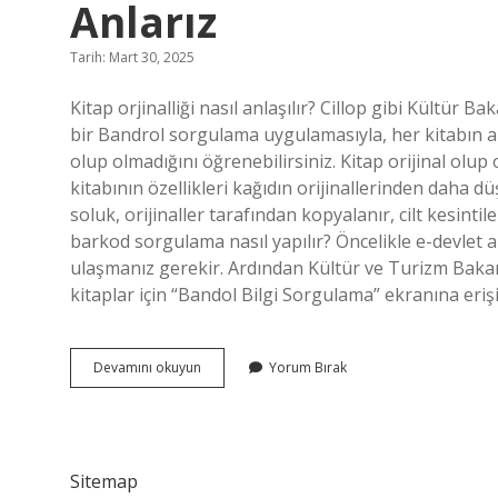
Anlarız
Tarih: Mart 30, 2025
Kitap orjinalliği nasıl anlaşılır? Cillop gibi Kültür B
bir Bandrol sorgulama uygulamasıyla, her kitabın a
olup olmadığını öğrenebilirsiniz. Kitap orijinal olu
kitabının özellikleri kağıdın orijinallerinden daha d
soluk, orijinaller tarafından kopyalanır, cilt kesintiler
barkod sorgulama nasıl yapılır? Öncelikle e-devlet ara
ulaşmanız gerekir. Ardından Kültür ve Turizm Bakan
kitaplar için “Bandol Bilgi Sorgulama” ekranına eriş
Bir
Devamını okuyun
Yorum Bırak
Kitabın
Orijinal
Olduğunu
Nereden
Anlarız
Sitemap