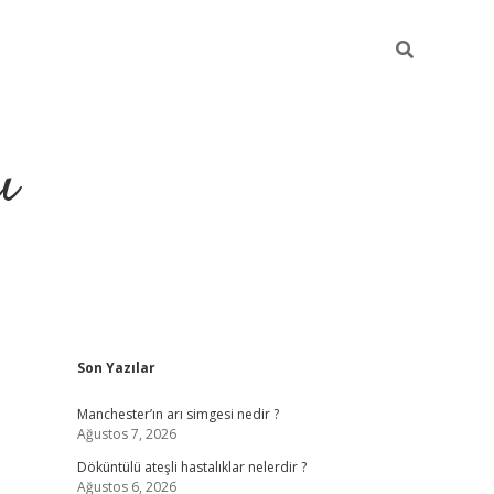
ı
Sidebar
Son Yazılar
ilbet giriş
ilbet güncel adres
Manchester’ın arı simgesi nedir ?
Ağustos 7, 2026
Döküntülü ateşli hastalıklar nelerdir ?
Ağustos 6, 2026