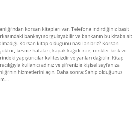
akanlığı’ndan korsan kitapları var. Telefona indirdiğiniz basit
rkasındaki bankayı sorgulayabilir ve bankanın bu kitaba ait
p olmadığı. Korsan kitap olduğunu nasıl anlarız? Korsan
üşüktür, kesme hataları, kapak kağıdı ince, renkler kırık ve
indeki yapıştırıcılar kalitesizdir ve yanları dağıtılır. Kitap
cılığıyla kullanıcı adınız ve şifrenizle kişisel sayfanıza
lığı’nın hizmetlerini açın. Daha sonra; Sahip olduğunuz
im.…