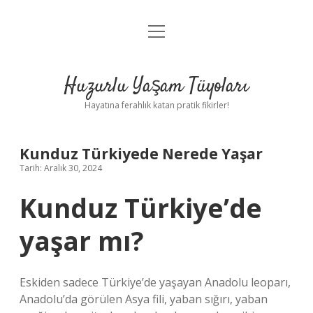
menüyü
Anasayfa
aç
Gizlilik Politikası
Huzurlu Yaşam Tüyoları
Yasal Uyarı
Hayatına ferahlık katan pratik fikirler!
Hakkımızda
Kunduz Türkiyede Nerede Yaşar
Tarih: Aralık 30, 2024
Kunduz Türkiye’de
yaşar mı?
Eskiden sadece Türkiye’de yaşayan Anadolu leoparı,
Anadolu’da görülen Asya fili, yaban sığırı, yaban