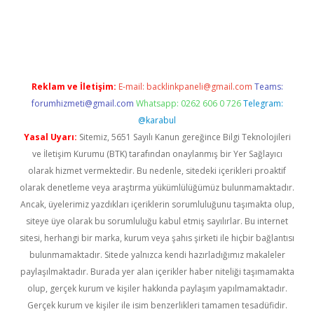
adres
ilbet giriş adresi
www.betexper.xyz/
Reklam ve İletişim:
E-mail:
backlinkpaneli@gmail.com
Teams:
forumhizmeti@gmail.com
Whatsapp: 0262 606 0 726
Telegram:
@karabul
Yasal Uyarı:
Sitemiz, 5651 Sayılı Kanun gereğince Bilgi Teknolojileri
ve İletişim Kurumu (BTK) tarafından onaylanmış bir Yer Sağlayıcı
olarak hizmet vermektedir. Bu nedenle, sitedeki içerikleri proaktif
olarak denetleme veya araştırma yükümlülüğümüz bulunmamaktadır.
Ancak, üyelerimiz yazdıkları içeriklerin sorumluluğunu taşımakta olup,
siteye üye olarak bu sorumluluğu kabul etmiş sayılırlar. Bu internet
sitesi, herhangi bir marka, kurum veya şahıs şirketi ile hiçbir bağlantısı
bulunmamaktadır. Sitede yalnızca kendi hazırladığımız makaleler
paylaşılmaktadır. Burada yer alan içerikler haber niteliği taşımamakta
olup, gerçek kurum ve kişiler hakkında paylaşım yapılmamaktadır.
Gerçek kurum ve kişiler ile isim benzerlikleri tamamen tesadüfidir.