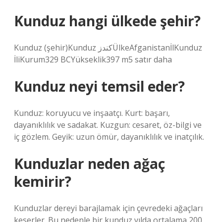
Kunduz hangi ülkede şehir?
Kunduz (şehir)Kunduz کندزÜlkeAfganistanİlKunduz
İliKurum329 BCYükseklik397 m5 satır daha
Kunduz neyi temsil eder?
Kunduz: koruyucu ve inşaatçı. Kurt: başarı,
dayanıklılık ve sadakat. Kuzgun: cesaret, öz-bilgi ve
iç gözlem. Geyik: uzun ömür, dayanıklılık ve inatçılık.
Kunduzlar neden ağaç
kemirir?
Kunduzlar dereyi barajlamak için çevredeki ağaçları
keserler. Bu nedenle bir kunduz yılda ortalama 200