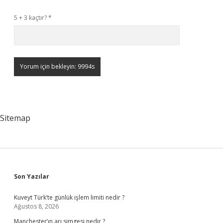
5 + 3 kaçtır?
*
Sitemap
Sidebar
Son Yazılar
Kuveyt Türk’te günlük işlem limiti nedir ?
Ağustos 8, 2026
Manchester’ın arı simgesi nedir ?