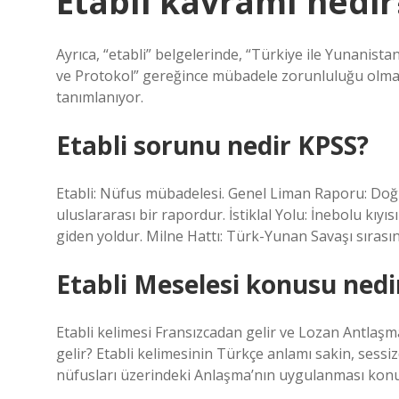
Etabli kavramı nedir
Ayrıca, “etabli” belgelerinde, “Türkiye ile Yunani
ve Protokol” gereğince mübadele zorunluluğu olmay
tanımlanıyor.
Etabli sorunu nedir KPSS?
Etabli: Nüfus mübadelesi. Genel Liman Raporu: Doğ
uluslararası bir rapordur. İstiklal Yolu: İnebolu kı
giden yoldur. Milne Hattı: Türk-Yunan Savaşı sırasın
Etabli Meselesi konusu nedi
Etabli kelimesi Fransızcadan gelir ve Lozan Antlaşm
gelir? Etabli kelimesinin Türkçe anlamı sakin, sessi
nüfusları üzerindeki Anlaşma’nın uygulanması konu