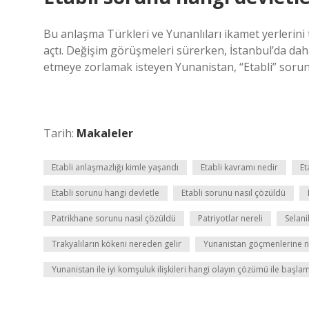
Bu anlaşma Türkleri ve Yunanlıları ikamet yerlerini 
açtı. Değişim görüşmeleri sürerken, İstanbul’da da
etmeye zorlamak isteyen Yunanistan, “Etabli” sorun
Tarih:
Makaleler
Etabli anlaşmazlığı kimle yaşandı
Etabli kavramı nedir
Et
Etabli sorunu hangi devletle
Etabli sorunu nasıl çözüldü
Patrikhane sorunu nasıl çözüldü
Patriyotlar nereli
Selani
Trakyalıların kökeni nereden gelir
Yunanistan göçmenlerine n
Yunanistan ile iyi komşuluk ilişkileri hangi olayın çözümü ile başlam