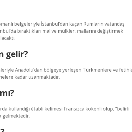
anlı belgeleriyle İstanbul’dan kaçan Rumların vatandaş
nbul’da bıraktıkları mal ve mülkler, mallarını değiştirmek
acaktı.
 gelir?
hleriyle Anadolu’dan bölgeye yerleşen Türkmenlere ve fetihl
genelere kadar uzanmaktadır.
amı?
 kullandığı établi kelimesi Fransızca kökenli olup, “belirli
a gelmektedir.
e?