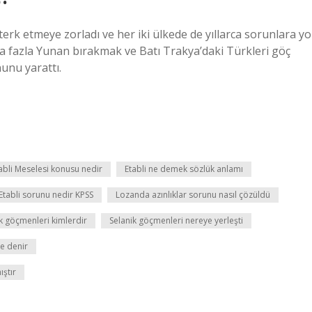
terk etmeye zorladı ve her iki ülkede de yıllarca sorunlara yo
ha fazla Yunan bırakmak ve Batı Trakya’daki Türkleri göç
unu yarattı.
abli Meselesi konusu nedir
Etabli ne demek sözlük anlamı
Etabli sorunu nedir KPSS
Lozanda azınlıklar sorunu nasıl çözüldü
k göçmenleri kimlerdir
Selanik göçmenleri nereye yerleşti
e denir
ıştır