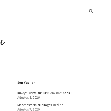
ı
Sidebar
Son Yazılar
ilbet giriş
ilbet güncel adres
ilbet g
Kuveyt Türk’te günlük işlem limiti nedir ?
Ağustos 8, 2026
Manchester’ın arı simgesi nedir ?
Ağustos 7, 2026