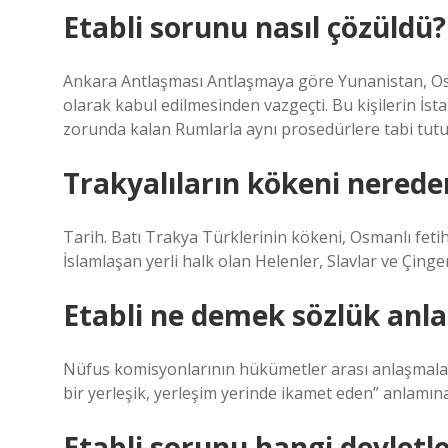
Etabli sorunu nasıl çözüldü?
Ankara Antlaşması Antlaşmaya göre Yunanistan, Osm
olarak kabul edilmesinden vazgeçti. Bu kişilerin İsta
zorunda kalan Rumlarla aynı prosedürlere tabi tutul
Trakyalıların kökeni nereden
Tarih. Batı Trakya Türklerinin kökeni, Osmanlı feti
İslamlaşan yerli halk olan Helenler, Slavlar ve Çin
Etabli ne demek sözlük anl
Nüfus komisyonlarının hükümetler arası anlaşmalarda
bir yerleşik, yerleşim yerinde ikamet eden” anlamın
Etabli sorunu hangi devletl