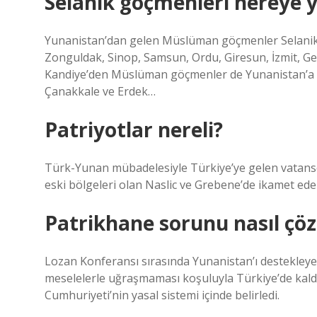
Selanik göçmenleri nereye y
Yunanistan’dan gelen Müslüman göçmenler Selanik, 
Zonguldak, Sinop, Samsun, Ordu, Giresun, İzmit, Gel
Kandiye’den Müslüman göçmenler de Yunanistan’a get
Çanakkale ve Erdek…
Patriyotlar nereli?
Türk-Yunan mübadelesiyle Türkiye’ye gelen vatans
eski bölgeleri olan Naslic ve Grebene’de ikamet ede
Patrikhane sorunu nasıl çö
Lozan Konferansı sırasında Yunanistan’ı destekleyen
meselelerle uğraşmaması koşuluyla Türkiye’de kaldı
Cumhuriyeti’nin yasal sistemi içinde belirledi.