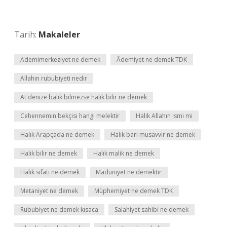
Tarih:
Makaleler
Ademimerkeziyet ne demek
Âdemiyet ne demek TDK
Allahın rububiyeti nedir
At denize balık bilmezse halik bilir ne demek
Cehennemin bekçisi hangi melektir
Halık Allahın ismi mi
Halık Arapçada ne demek
Halık bari musavvir ne demek
Halık bilir ne demek
Halık malik ne demek
Halık sıfatı ne demek
Maduniyet ne demektir
Metaniyet ne demek
Müphemiyet ne demek TDK
Rububiyet ne demek kısaca
Salahiyet sahibi ne demek