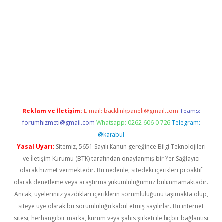
dres
ilbet giriş adresi
www.betexper.xyz/
Reklam ve İletişim:
E-mail:
backlinkpaneli@gmail.com
Teams:
forumhizmeti@gmail.com
Whatsapp: 0262 606 0 726
Telegram:
@karabul
Yasal Uyarı:
Sitemiz, 5651 Sayılı Kanun gereğince Bilgi Teknolojileri
ve İletişim Kurumu (BTK) tarafından onaylanmış bir Yer Sağlayıcı
olarak hizmet vermektedir. Bu nedenle, sitedeki içerikleri proaktif
olarak denetleme veya araştırma yükümlülüğümüz bulunmamaktadır.
Ancak, üyelerimiz yazdıkları içeriklerin sorumluluğunu taşımakta olup,
siteye üye olarak bu sorumluluğu kabul etmiş sayılırlar. Bu internet
sitesi, herhangi bir marka, kurum veya şahıs şirketi ile hiçbir bağlantısı