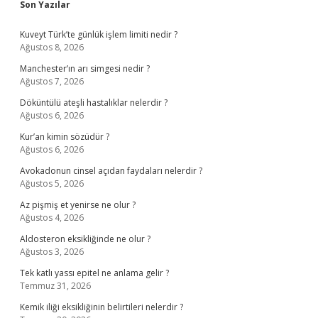
Sidebar
Son Yazılar
Kuveyt Türk’te günlük işlem limiti nedir ?
Ağustos 8, 2026
Manchester’ın arı simgesi nedir ?
Ağustos 7, 2026
Döküntülü ateşli hastalıklar nelerdir ?
Ağustos 6, 2026
Kur’an kimin sözüdür ?
Ağustos 6, 2026
Avokadonun cinsel açıdan faydaları nelerdir ?
Ağustos 5, 2026
Az pişmiş et yenirse ne olur ?
Ağustos 4, 2026
Aldosteron eksikliğinde ne olur ?
Ağustos 3, 2026
Tek katlı yassı epitel ne anlama gelir ?
Temmuz 31, 2026
Kemik iliği eksikliğinin belirtileri nelerdir ?