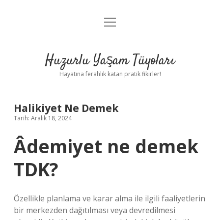
menüyü
Anasayfa
aç
Gizlilik Politikası
Huzurlu Yaşam Tüyoları
Yasal Uyarı
Hayatına ferahlık katan pratik fikirler!
Hakkımızda
Halikiyet Ne Demek
Tarih: Aralık 18, 2024
Âdemiyet ne demek
TDK?
Özellikle planlama ve karar alma ile ilgili faaliyetlerin
bir merkezden dağıtılması veya devredilmesi