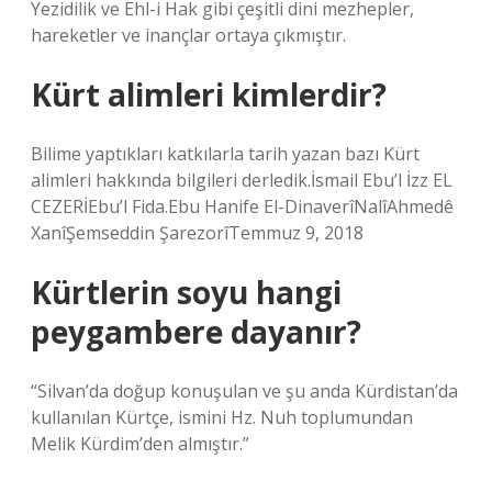
Yezidilik ve Ehl-i Hak gibi çeşitli dini mezhepler,
hareketler ve inançlar ortaya çıkmıştır.
Kürt alimleri kimlerdir?
Bilime yaptıkları katkılarla tarih yazan bazı Kürt
alimleri hakkında bilgileri derledik.İsmail Ebu’l İzz EL
CEZERİEbu’l Fida.Ebu Hanife El-DinaverîNalîAhmedê
XanîŞemseddin ŞarezorîTemmuz 9, 2018
Kürtlerin soyu hangi
peygambere dayanır?
“Silvan’da doğup konuşulan ve şu anda Kürdistan’da
kullanılan Kürtçe, ismini Hz. Nuh toplumundan
Melik Kürdim’den almıştır.”