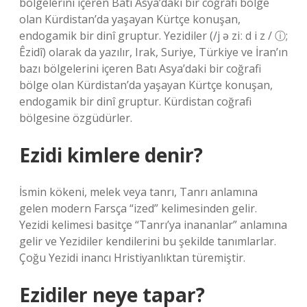
bölgelerini içeren Batı Asya’daki bir coğrafi bölge
olan Kürdistan’da yaşayan Kürtçe konuşan,
endogamik bir dinî gruptur. Yezidiler (/j ə ziː d i z / ⓘ;
Êzidî) olarak da yazılır, Irak, Suriye, Türkiye ve İran’ın
bazı bölgelerini içeren Batı Asya’daki bir coğrafi
bölge olan Kürdistan’da yaşayan Kürtçe konuşan,
endogamik bir dinî gruptur. Kürdistan coğrafi
bölgesine özgüdürler.
Ezidi kimlere denir?
İsmin kökeni, melek veya tanrı, Tanrı anlamına
gelen modern Farsça “ized” kelimesinden gelir.
Yezidi kelimesi basitçe “Tanrı’ya inananlar” anlamına
gelir ve Yezidiler kendilerini bu şekilde tanımlarlar.
Çoğu Yezidi inancı Hristiyanlıktan türemiştir.
Ezidiler neye tapar?