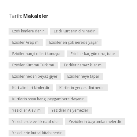
Tarih:
Makaleler
Ezidi kimlere denir
Ezidi Kürtlerin dini nedir
Ezidiler Arap mı
Ezidiler en çok nerede yaşar
Ezidiler hangi dilleri konuşur
Ezidiler kaç gün oruç tutar
Ezidiler Kürt mü Türk mü
Ezidiler namaz kılar mı
Ezidiler neden beyaz giyer
Ezidiler neye tapar
Kürt alimleri kimlerdir
Kürtlerin gerçek dinî nedir
Kürtlerin soyu hangi peygambere dayanır
Yezidiler Alevi mi
Yezidiler ne yemezler
Yezidilerde evlilik nasıl olur
Yezidilerin bayramları nelerdir
Yezidilerin kutsal kitabı nedir