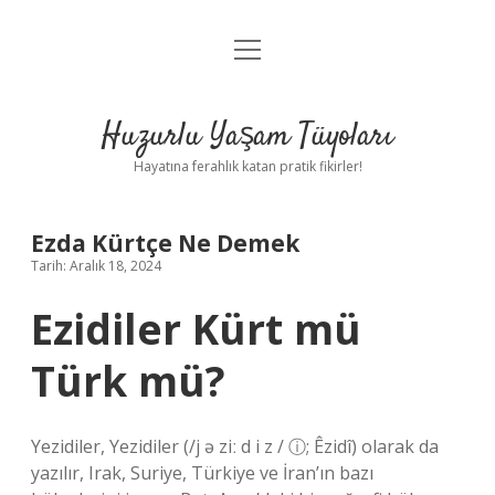
menüyü
Anasayfa
aç
Gizlilik Politikası
Huzurlu Yaşam Tüyoları
Yasal Uyarı
Hayatına ferahlık katan pratik fikirler!
Hakkımızda
Ezda Kürtçe Ne Demek
Tarih: Aralık 18, 2024
Ezidiler Kürt mü
Türk mü?
Yezidiler, Yezidiler (/j ə ziː d i z / ⓘ; Êzidî) olarak da
yazılır, Irak, Suriye, Türkiye ve İran’ın bazı