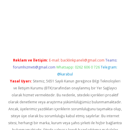
res
ilbet giriş adresi
www.betexper.xyz/
Reklam ve İletişim:
E-mail:
backlinkpaneli@gmail.com
Teams:
forumhizmeti@gmail.com
Whatsapp: 0262 606 0 726
Telegram:
@karabul
Yasal Uyarı:
Sitemiz, 5651 Sayılı Kanun gereğince Bilgi Teknolojileri
ve İletişim Kurumu (BTK) tarafından onaylanmış bir Yer Sağlayıcı
olarak hizmet vermektedir. Bu nedenle, sitedeki içerikleri proaktif
olarak denetleme veya araştırma yükümlülüğümüz bulunmamaktadır.
Ancak, üyelerimiz yazdıkları içeriklerin sorumluluğunu taşımakta olup,
siteye üye olarak bu sorumluluğu kabul etmiş sayılırlar. Bu internet
sitesi, herhangi bir marka, kurum veya şahıs şirketi ile hiçbir bağlantısı
bulunmamaktadır. Sitede yalnızca kendi hazırladığımız makaleler