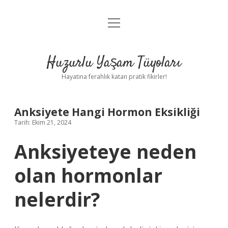
menüyü
Anasayfa
aç
Gizlilik Politikası
Huzurlu Yaşam Tüyoları
Yasal Uyarı
Hayatına ferahlık katan pratik fikirler!
Hakkımızda
Anksiyete Hangi Hormon Eksikliği
Tarih: Ekim 21, 2024
Anksiyeteye neden
olan hormonlar
nelerdir?