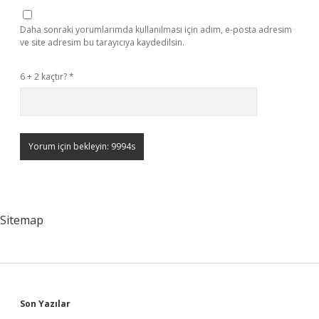
Daha sonraki yorumlarımda kullanılması için adım, e-posta adresim
ve site adresim bu tarayıcıya kaydedilsin.
6 + 2 kaçtır?
*
Sitemap
Sidebar
Son Yazılar