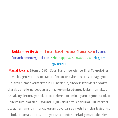
et giriş adresi
www.betexper.xyz/
Reklam ve İletişim:
E-mail:
backlinkpaneli@gmail.com
Teams:
forumhizmeti@gmail.com
Whatsapp: 0262 606 0 726
Telegram:
@karabul
Yasal Uyarı:
Sitemiz, 5651 Sayılı Kanun gereğince Bilgi Teknolojileri
ve İletişim Kurumu (BTK) tarafından onaylanmış bir Yer Sağlayıcı
olarak hizmet vermektedir. Bu nedenle, sitedeki içerikleri proaktif
olarak denetleme veya araştırma yükümlülüğümüz bulunmamaktadır.
Ancak, üyelerimiz yazdıkları içeriklerin sorumluluğunu taşımakta olup,
siteye üye olarak bu sorumluluğu kabul etmiş sayılırlar. Bu internet
sitesi, herhangi bir marka, kurum veya şahıs şirketi ile hiçbir bağlantısı
bulunmamaktadır. Sitede yalnızca kendi hazırladığımız makaleler