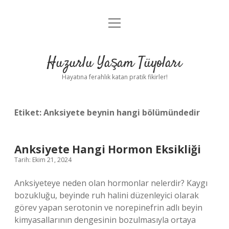
menüyü
Anasayfa
aç
Gizlilik Politikası
Huzurlu Yaşam Tüyoları
Yasal Uyarı
Hayatına ferahlık katan pratik fikirler!
Hakkımızda
Etiket:
Anksiyete beynin hangi bölümündedir
Anksiyete Hangi Hormon Eksikliği
Tarih: Ekim 21, 2024
Anksiyeteye neden olan hormonlar nelerdir? Kaygı
bozukluğu, beyinde ruh halini düzenleyici olarak
görev yapan serotonin ve norepinefrin adlı beyin
kimyasallarının dengesinin bozulmasıyla ortaya