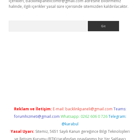
içerikleri,
backlinkpanelicomtr@gmail.com
adresine bildirmeniz
halinde, ilgili içerikler yasal süre içerisinde sitemizden kaldırılacaktır.
Arama
 güncel adres
ilbet giriş adresi
www.betexper.xyz/
Reklam ve İletişim:
E-mail:
backlinkpaneli@gmail.com
Teams:
forumhizmeti@gmail.com
Whatsapp: 0262 606 0 726
Telegram:
@karabul
Yasal Uyarı:
Sitemiz, 5651 Sayılı Kanun gereğince Bilgi Teknolojileri
ve İletişim Kurumu (BTK) tarafından onaylanmış bir Yer Sağlayıcı