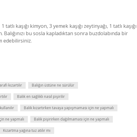
 1 tatlı kaşığı kimyon, 3 yemek kaşığı zeytinyağı, 1 tatlı kaşığı
rın. Balığınızı bu sosla kapladıktan sonra buzdolabında bir
 edebilirsiniz.
rafı kızartılır
Balığın üstüne ne sürülür
tılır
Balık en sağlıklı nasıl pişirilir
ullanılır
Balık kızartırken tavaya yapışmaması için ne yapmalı
çin ne yapmalı
Balık pişirirken dağılmaması için ne yapmalı
Kızartma yağına tuz atılır mı