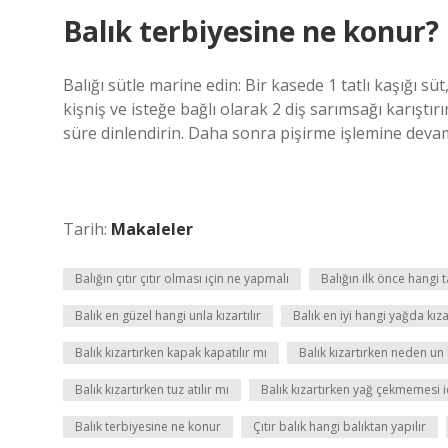
Balık terbiyesine ne konur?
Balığı sütle marine edin: Bir kasede 1 tatlı kaşığı süt,
kişniş ve isteğe bağlı olarak 2 diş sarımsağı karıştı
süre dinlendirin. Daha sonra pişirme işlemine devam
Tarih:
Makaleler
Balığın çıtır çıtır olması için ne yapmalı
Balığın ilk önce hangi ta
Balık en güzel hangi unla kızartılır
Balık en iyi hangi yağda kızar
Balık kızartırken kapak kapatılır mı
Balık kızartırken neden un k
Balık kızartırken tuz atılır mı
Balık kızartırken yağ çekmemesi i
Balık terbiyesine ne konur
Çıtır balık hangi balıktan yapılır