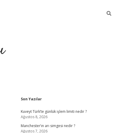
ı
Sidebar
Son Yazılar
ilbet giriş
ilbet güncel adres
ilbet g
Kuveyt Türk’te günlük işlem limiti nedir ?
Ağustos 8, 2026
Manchester’ın arı simgesi nedir ?
Ağustos 7, 2026