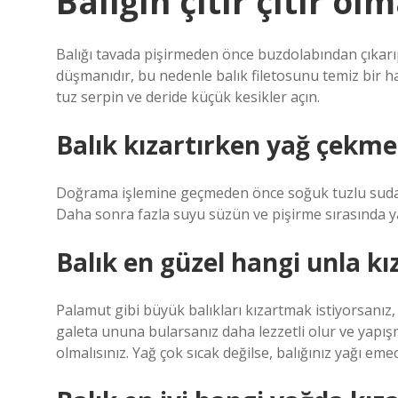
Balığın çıtır çıtır ol
Balığı tavada pişirmeden önce buzdolabından çıkarıp 
düşmanıdır, bu nedenle balık filetosunu temiz bir hav
tuz serpin ve deride küçük kesikler açın.
Balık kızartırken yağ çekme
Doğrama işlemine geçmeden önce soğuk tuzlu suda b
Daha sonra fazla suyu süzün ve pişirme sırasında ya
Balık en güzel hangi unla kız
Palamut gibi büyük balıkları kızartmak istiyorsanız
galeta ununa bularsanız daha lezzetli olur ve yapışm
olmalısınız. Yağ çok sıcak değilse, balığınız yağı emec