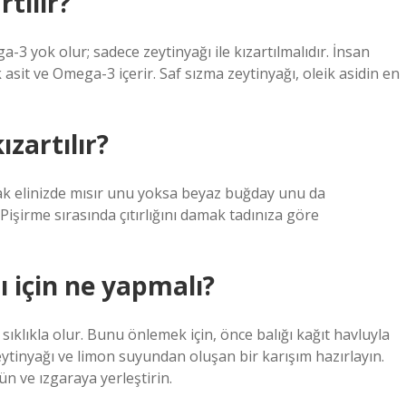
rtılır?
a-3 yok olur; sadece zeytinyağı ile kızartılmalıdır. İnsan
asit ve Omega-3 içerir. Saf sızma zeytinyağı, oleik asidin en
ızartılır?
k elinizde mısır unu yoksa beyaz buğday unu da
 Pişirme sırasında çıtırlığını damak tadınıza göre
ı için ne yapmalı?
 sıklıkla olur. Bunu önlemek için, önce balığı kağıt havluyla
eytinyağı ve limon suyundan oluşan bir karışım hazırlayın.
ün ve ızgaraya yerleştirin.