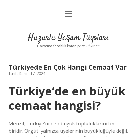
menüyü
Anasayfa
aç
Gizlilik Politikası
Huzurlu Yaşam Tüyoları
Yasal Uyarı
Hayatına ferahlık katan pratik fikirler!
Hakkımızda
Türkiyede En Çok Hangi Cemaat Var
Tarih: Kasım 17, 2024
Türkiye’de en büyük
cemaat hangisi?
Menzil, Türkiye’nin en büyük topluluklarından
biridir. Örgüt, yalnızca üyelerinin büyüklüğüyle değil,