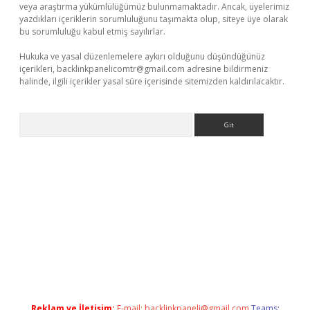
veya araştırma yükümlülüğümüz bulunmamaktadır. Ancak, üyelerimiz
yazdıkları içeriklerin sorumluluğunu taşımakta olup, siteye üye olarak
bu sorumluluğu kabul etmiş sayılırlar.
Hukuka ve yasal düzenlemelere aykırı olduğunu düşündüğünüz
içerikleri,
backlinkpanelicomtr@gmail.com
adresine bildirmeniz
halinde, ilgili içerikler yasal süre içerisinde sitemizden kaldırılacaktır.
Arama
et giriş adresi
www.betexper.xyz/
Reklam ve İletişim:
E-mail:
backlinkpaneli@gmail.com
Teams: