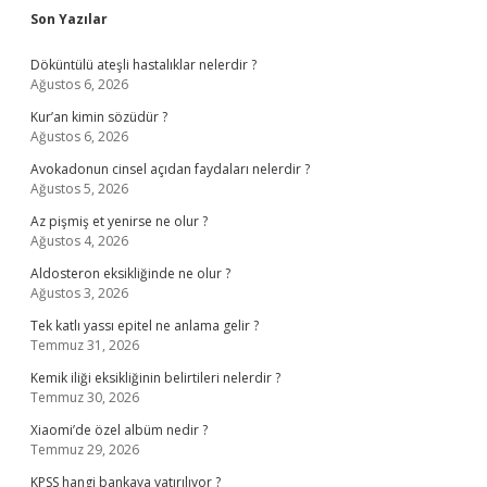
Sidebar
Son Yazılar
Döküntülü ateşli hastalıklar nelerdir ?
Ağustos 6, 2026
Kur’an kimin sözüdür ?
Ağustos 6, 2026
Avokadonun cinsel açıdan faydaları nelerdir ?
Ağustos 5, 2026
Az pişmiş et yenirse ne olur ?
Ağustos 4, 2026
Aldosteron eksikliğinde ne olur ?
Ağustos 3, 2026
Tek katlı yassı epitel ne anlama gelir ?
Temmuz 31, 2026
Kemik iliği eksikliğinin belirtileri nelerdir ?
Temmuz 30, 2026
Xiaomi’de özel albüm nedir ?
Temmuz 29, 2026
KPSS hangi bankaya yatırılıyor ?