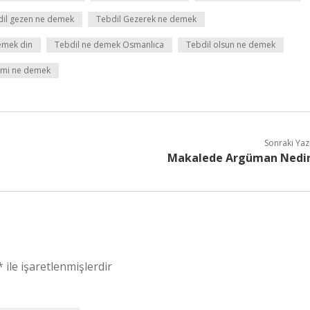
dil gezen ne demek
Tebdil Gezerek ne demek
emek din
Tebdil ne demek Osmanlıca
Tebdil olsun ne demek
emi ne demek
Sonraki Yaz
Makalede Argüman Nedi
*
ile işaretlenmişlerdir