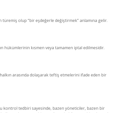
gelen tabdīl تبديل kelimesinden türemiş olup “bir eşdeğerle değiştirmek” anlamına gelir.
nın hükümlerinin kısmen veya tamamen iptal edilmesidir.
 halkın arasında dolaşarak teftiş etmelerini ifade eden bir
bu kontrol tedbiri sayesinde, bazen yöneticiler, bazen bir