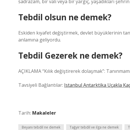
sadrazam, bir vali veya bir yargıç, yaşadıkları şeh
Tebdil olsun ne demek?
Eskiden kıyafet değiştirmek, devlet büyüklerinin tan
anlamına geliyordu.
Tebdil Gezerek ne demek?
AÇIKLAMA “Kılık değiştirerek dolaşmak”: Tanınmamak
Tavsiyeli Bağlantılar:
Istanbul Antarktika Uçakla Ka
Tarih:
Makaleler
Beyanı tebdil ne demek
Tağyir tebdil ve ilga ne demek
T