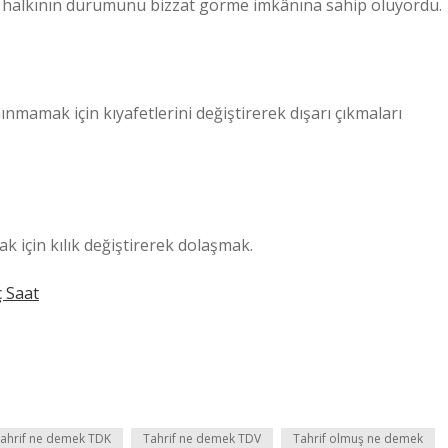
rin halkının durumunu bizzat görme imkânına sahip oluyordu.
ınmamak için kıyafetlerini değiştirerek dışarı çıkmaları
 için kılık değiştirerek dolaşmak.
ç Saat
ahrif ne demek TDK
Tahrif ne demek TDV
Tahrif olmuş ne demek