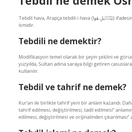
Tebdil ne demek Os
Tebdil hava, Arapça tebdil-i hava (تَبْد۪يلِ هَوَا) ifadesine türetme eki eklenerek türetilmiş bir Osmanlı Türkçesi
ismidir.
Tebdili ne demektir?
Modifikasyon temel olarak bir şeyin şeklini ve gör
yüzyılda, Sultan adına saraya bilgi getiren casuslara
kullanılır.
Tebdil ve tahrif ne demek?
Kur’an ile birlikte tahrif yeni bir anlam kazandı. D
tahrif edilmesi, değiştirilmesi, tadil edilmesi” anlam
edilmesi, değiştirilmesi ve orijinalinden çıkarılması” 