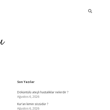
ı
Sidebar
Son Yazılar
ilbet giriş
ilbet güncel adres
ilbet g
Döküntülü ateşli hastalıklar nelerdir ?
Ağustos 6, 2026
Kur’an kimin sözüdür ?
Ağustos 6, 2026