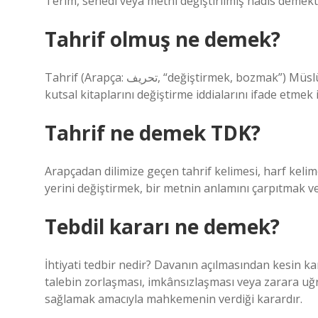
Terim, senedi veya metni değiştirilmiş hadis demekti
Tahrif olmuş ne demek?
Tahrif (Arapça: تحريف‎, “değiştirmek, bozmak”) Müslümanlar tarafından Yahudilerin ve Hıristiyanların kendi
kutsal kitaplarını değiştirme iddialarını ifade etmek 
Tahrif ne demek TDK?
Arapçadan dilimize geçen tahrif kelimesi, harf kelim
yerini değiştirmek, bir metnin anlamını çarpıtmak v
Tebdil kararı ne demek?
İhtiyati tedbir nedir? Davanın açılmasından kesin k
talebin zorlaşması, imkânsızlaşması veya zarara u
sağlamak amacıyla mahkemenin verdiği karardır.