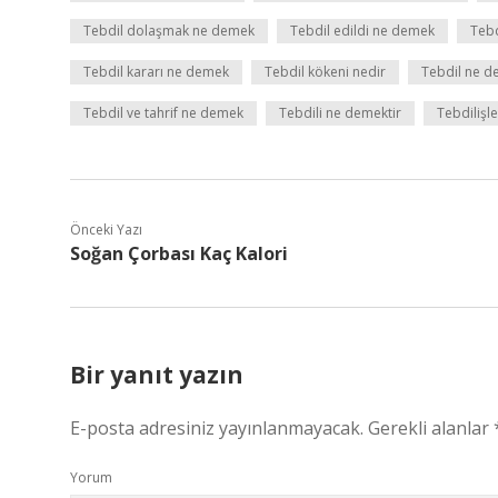
Tebdil dolaşmak ne demek
Tebdil edildi ne demek
Teb
Tebdil kararı ne demek
Tebdil kökeni nedir
Tebdil ne d
Tebdil ve tahrif ne demek
Tebdili ne demektir
Tebdilişl
Önceki Yazı
Soğan Çorbası Kaç Kalori
Bir yanıt yazın
E-posta adresiniz yayınlanmayacak.
Gerekli alanlar
Yorum