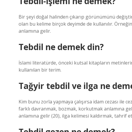
Tebdil-işlemi ne demek?
Bir şeyi doğal halinden çıkarıp görünümünü değişti
olan bu kelime birçok deyimde de kullanılır. Örneğin
anlamına gelir.
Tebdil ne demek din?
İslami literatürde, önceki kutsal kitapların metinler
kullanılan bir terim.
Tağyir tebdil ve ilga ne dem
Kim bunu zorla yapmaya çalışırsa idam cezası ile cez
farklı davranmak, bozmak, korkutmak anlamına gelir
anlamına gelir (20), ilga kelimesi kaldırmak, tahrif 
Tebdil gezen ne demek?