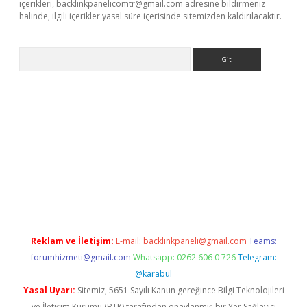
içerikleri,
backlinkpanelicomtr@gmail.com
adresine bildirmeniz
halinde, ilgili içerikler yasal süre içerisinde sitemizden kaldırılacaktır.
Arama
lbet giriş adresi
www.betexper.xyz/
Reklam ve İletişim:
E-mail:
backlinkpaneli@gmail.com
Teams:
forumhizmeti@gmail.com
Whatsapp: 0262 606 0 726
Telegram:
@karabul
Yasal Uyarı:
Sitemiz, 5651 Sayılı Kanun gereğince Bilgi Teknolojileri
ve İletişim Kurumu (BTK) tarafından onaylanmış bir Yer Sağlayıcı