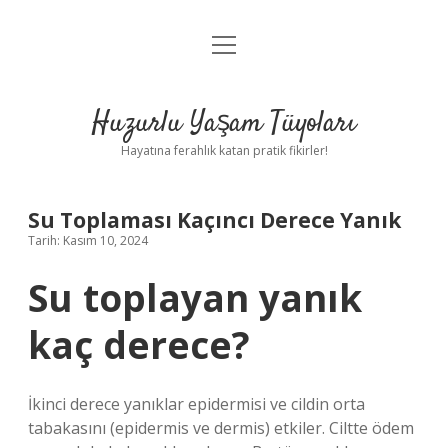
menüyü
Anasayfa
aç
Gizlilik Politikası
Huzurlu Yaşam Tüyoları
Yasal Uyarı
Hayatına ferahlık katan pratik fikirler!
Hakkımızda
Su Toplaması Kaçıncı Derece Yanık
Tarih: Kasım 10, 2024
Su toplayan yanık
kaç derece?
İkinci derece yanıklar epidermisi ve cildin orta
tabakasını (epidermis ve dermis) etkiler. Ciltte ödem