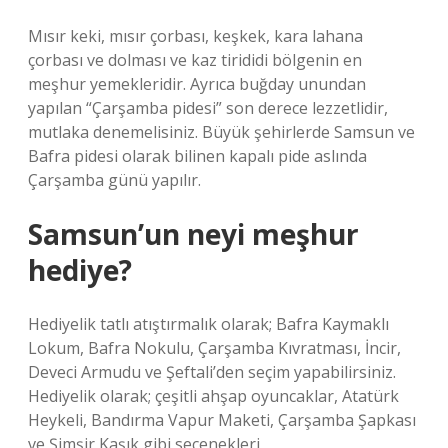
Mısır keki, mısır çorbası, keşkek, kara lahana
çorbası ve dolması ve kaz tirididi bölgenin en
meşhur yemekleridir. Ayrıca buğday unundan
yapılan “Çarşamba pidesi” son derece lezzetlidir,
mutlaka denemelisiniz. Büyük şehirlerde Samsun ve
Bafra pidesi olarak bilinen kapalı pide aslında
Çarşamba günü yapılır.
Samsun’un neyi meşhur
hediye?
Hediyelik tatlı atıştırmalık olarak; Bafra Kaymaklı
Lokum, Bafra Nokulu, Çarşamba Kıvratması, İncir,
Deveci Armudu ve Şeftali’den seçim yapabilirsiniz.
Hediyelik olarak; çeşitli ahşap oyuncaklar, Atatürk
Heykeli, Bandırma Vapur Maketi, Çarşamba Şapkası
ve Şimşir Kaşık gibi seçenekleri