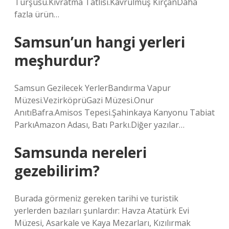
Turşusu.Kıvratma Tatlısı.Kavrulmuş KırçanDaha
fazla ürün…
Samsun’un hangi yerleri
meşhurdur?
Samsun Gezilecek YerlerBandırma Vapur
Müzesi.VezirköprüGazi Müzesi.Onur
AnıtıBafra.Amisos Tepesi.Şahinkaya Kanyonu Tabiat
ParkıAmazon Adası, Batı Parkı.Diğer yazılar…
Samsunda nereleri
gezebilirim?
Burada görmeniz gereken tarihi ve turistik
yerlerden bazıları şunlardır: Havza Atatürk Evi
Müzesi, Asarkale ve Kaya Mezarları, Kızılırmak