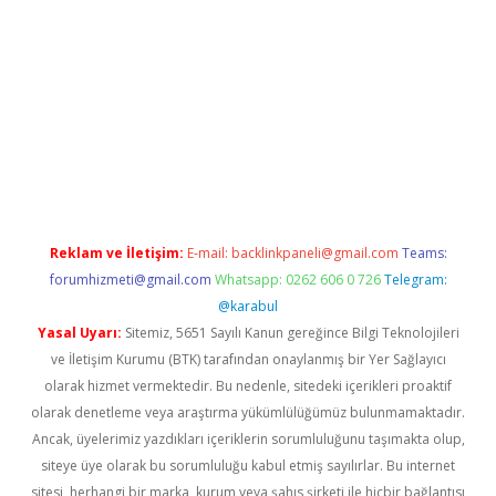
et giriş adresi
www.betexper.xyz/
Reklam ve İletişim:
E-mail:
backlinkpaneli@gmail.com
Teams:
forumhizmeti@gmail.com
Whatsapp: 0262 606 0 726
Telegram:
@karabul
Yasal Uyarı:
Sitemiz, 5651 Sayılı Kanun gereğince Bilgi Teknolojileri
ve İletişim Kurumu (BTK) tarafından onaylanmış bir Yer Sağlayıcı
olarak hizmet vermektedir. Bu nedenle, sitedeki içerikleri proaktif
olarak denetleme veya araştırma yükümlülüğümüz bulunmamaktadır.
Ancak, üyelerimiz yazdıkları içeriklerin sorumluluğunu taşımakta olup,
siteye üye olarak bu sorumluluğu kabul etmiş sayılırlar. Bu internet
sitesi, herhangi bir marka, kurum veya şahıs şirketi ile hiçbir bağlantısı