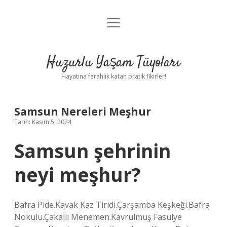
menüyü
Anasayfa
aç
Gizlilik Politikası
Huzurlu Yaşam Tüyoları
Yasal Uyarı
Hayatına ferahlık katan pratik fikirler!
Hakkımızda
Samsun Nereleri Meşhur
Tarih: Kasım 5, 2024
Samsun şehrinin
neyi meşhur?
Bafra Pide.Kavak Kaz Tiridi.Çarşamba Keşkeği.Bafra
Nokulu.Çakallı Menemen.Kavrulmuş Fasulye