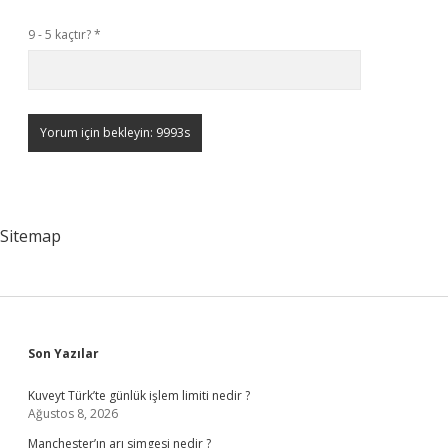
9 - 5 kaçtır?
*
Sitemap
Sidebar
Son Yazılar
Kuveyt Türk’te günlük işlem limiti nedir ?
Ağustos 8, 2026
Manchester’ın arı simgesi nedir ?