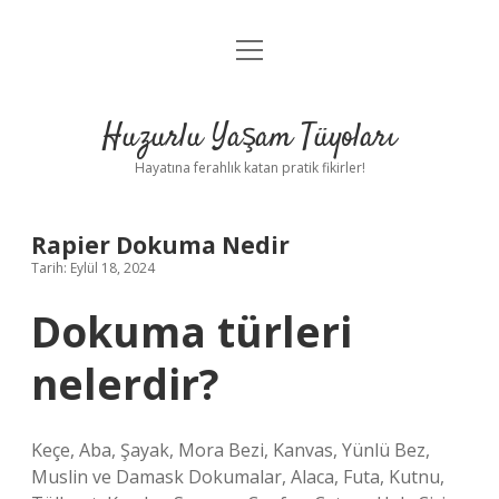
menüyü
Anasayfa
aç
Gizlilik Politikası
Huzurlu Yaşam Tüyoları
Yasal Uyarı
Hayatına ferahlık katan pratik fikirler!
Hakkımızda
Rapier Dokuma Nedir
Tarih: Eylül 18, 2024
Dokuma türleri
nelerdir?
Keçe, Aba, Şayak, Mora Bezi, Kanvas, Yünlü Bez,
Muslin ve Damask Dokumalar, Alaca, Futa, Kutnu,