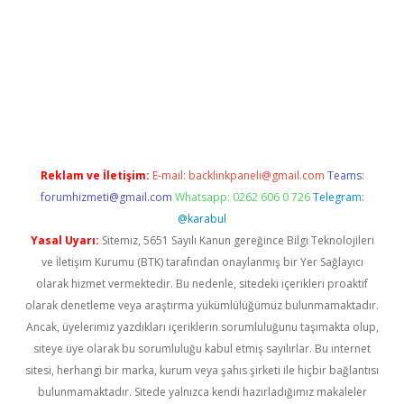
et giriş adresi
www.betexper.xyz/
Reklam ve İletişim:
E-mail:
backlinkpaneli@gmail.com
Teams:
forumhizmeti@gmail.com
Whatsapp: 0262 606 0 726
Telegram:
@karabul
Yasal Uyarı:
Sitemiz, 5651 Sayılı Kanun gereğince Bilgi Teknolojileri
ve İletişim Kurumu (BTK) tarafından onaylanmış bir Yer Sağlayıcı
olarak hizmet vermektedir. Bu nedenle, sitedeki içerikleri proaktif
olarak denetleme veya araştırma yükümlülüğümüz bulunmamaktadır.
Ancak, üyelerimiz yazdıkları içeriklerin sorumluluğunu taşımakta olup,
siteye üye olarak bu sorumluluğu kabul etmiş sayılırlar. Bu internet
sitesi, herhangi bir marka, kurum veya şahıs şirketi ile hiçbir bağlantısı
bulunmamaktadır. Sitede yalnızca kendi hazırladığımız makaleler