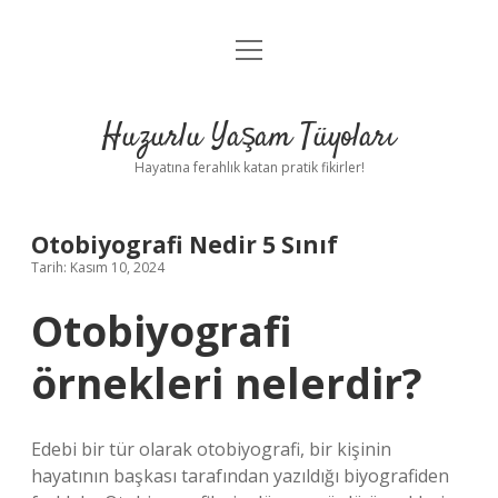
menüyü
Anasayfa
aç
Gizlilik Politikası
Huzurlu Yaşam Tüyoları
Yasal Uyarı
Hayatına ferahlık katan pratik fikirler!
Hakkımızda
Otobiyografi Nedir 5 Sınıf
Tarih: Kasım 10, 2024
Otobiyografi
örnekleri nelerdir?
Edebi bir tür olarak otobiyografi, bir kişinin
hayatının başkası tarafından yazıldığı biyografiden