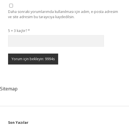
Daha sonraki yorumlarımda kullanılması için adım, e-posta adresim
ve site adresim bu tarayıcıya kaydedilsin.
5 + 3 kaçtır?
*
Sitemap
Sidebar
Son Yazılar