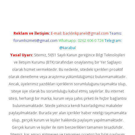
et giriş adresi
www.betexper.xyz/
Reklam ve İletişim:
E-mail:
backlinkpaneli@gmail.com
Teams:
forumhizmeti@gmail.com
Whatsapp: 0262 606 0 726
Telegram:
@karabul
Yasal Uyarı:
Sitemiz, 5651 Sayılı Kanun gereğince Bilgi Teknolojileri
ve İletişim Kurumu (BTK) tarafından onaylanmış bir Yer Sağlayıcı
olarak hizmet vermektedir. Bu nedenle, sitedeki içerikleri proaktif
olarak denetleme veya araştırma yükümlülüğümüz bulunmamaktadır.
Ancak, üyelerimiz yazdıkları içeriklerin sorumluluğunu taşımakta olup,
siteye üye olarak bu sorumluluğu kabul etmiş sayılırlar. Bu internet
sitesi, herhangi bir marka, kurum veya şahıs şirketi ile hiçbir bağlantısı
bulunmamaktadır. Sitede yalnızca kendi hazırladığımız makaleler
paylaşılmaktadır. Burada yer alan içerikler haber niteliği taşımamakta
olup, gerçek kurum ve kişiler hakkında paylaşım yapılmamaktadır.
Gerçek kurum ve kişiler ile isim benzerlikleri tamamen tesadüfidir.
Sitemiz, kar amacı gütmeyen ve tamamen ücretsiz bir bilgi paylaşım