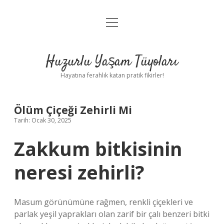
menüyü
Anasayfa
aç
Gizlilik Politikası
Huzurlu Yaşam Tüyoları
Yasal Uyarı
Hayatına ferahlık katan pratik fikirler!
Hakkımızda
Ölüm Çiçeği Zehirli Mi
Tarih: Ocak 30, 2025
Zakkum bitkisinin
neresi zehirli?
Masum görünümüne rağmen, renkli çiçekleri ve
parlak yeşil yaprakları olan zarif bir çalı benzeri bitki