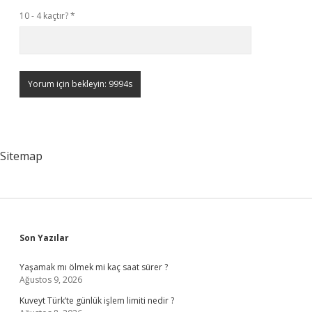
10 - 4 kaçtır?
*
Sitemap
Sidebar
Son Yazılar
Yaşamak mı ölmek mi kaç saat sürer ?
Ağustos 9, 2026
Kuveyt Türk’te günlük işlem limiti nedir ?