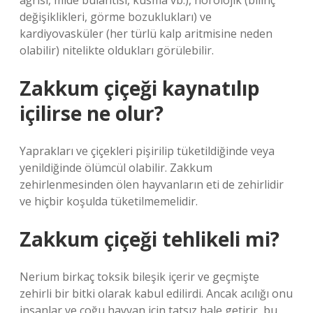
ağrısı, mide bulantısı, kusma vb.), nörolojik (bilinç
değişiklikleri, görme bozuklukları) ve
kardiyovasküler (her türlü kalp aritmisine neden
olabilir) nitelikte oldukları görülebilir.
Zakkum çiçeği kaynatılıp
içilirse ne olur?
Yaprakları ve çiçekleri pişirilip tüketildiğinde veya
yenildiğinde ölümcül olabilir. Zakkum
zehirlenmesinden ölen hayvanların eti de zehirlidir
ve hiçbir koşulda tüketilmemelidir.
Zakkum çiçeği tehlikeli mi?
Nerium birkaç toksik bileşik içerir ve geçmişte
zehirli bir bitki olarak kabul edilirdi. Ancak acılığı onu
insanlar ve çoğu hayvan için tatsız hale getirir, bu