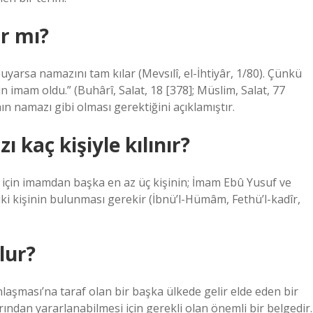
ır mı?
yarsa namazını tam kılar (Mevsılî, el-İhtiyâr, 1/80). Çünkü
n imam oldu.” (Buhârî, Salat, 18 [378]; Müslim, Salat, 77
 namazı gibi olması gerektiğini açıklamıştır.
kaç kişiyle kılınır?
için imamdan başka en az üç kişinin; İmam Ebû Yusuf ve
kişinin bulunması gerekir (İbnü’l-Hümâm, Fethü’l-kadîr,
lur?
aşması’na taraf olan bir başka ülkede gelir elde eden bir
ından yararlanabilmesi için gerekli olan önemli bir belgedir.