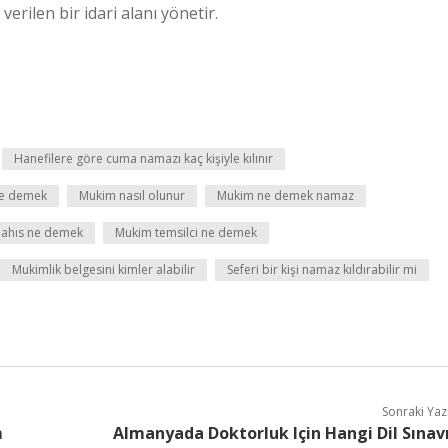
erilen bir idari alanı yönetir.
Hanefilere göre cuma namazı kaç kişiyle kılınır
ne demek
Mukim nasıl olunur
Mukim ne demek namaz
ahıs ne demek
Mukim temsilci ne demek
Mukimlik belgesini kimler alabilir
Seferi bir kişi namaz kıldırabilir mi
Sonraki Yaz
m
Almanyada Doktorluk Için Hangi Dil Sınav