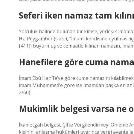
Seferi iken namaz tam kılın
Yolculuk halinde bulunan bir kimse, yerleşik imama u
Hz. Peygamber (s.a.s.), “İmam, kendisine uyulması içi
[411]) buyurmuş ve cemaatle kılınan namazın, imamın
Hanefilere göre cuma namazı 
İmam Ebû Hanîfe’ye göre cuma namazını kılabilmek 
İmam Muhammed’e göre ise imamdan başka en az iki 
2/60).
Mukimlik belgesi varsa ne o
İkametgah belgesi, Çifte Vergilendirmeyi Önleme Anl
kişinin, anlaşma hükümleri uyarınca vergi avantajlar