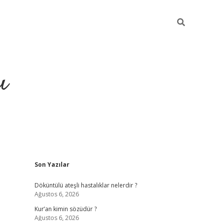
ı
Sidebar
Son Yazılar
ilbet giriş
ilbet güncel adres
ilbet g
Döküntülü ateşli hastalıklar nelerdir ?
Ağustos 6, 2026
Kur’an kimin sözüdür ?
Ağustos 6, 2026