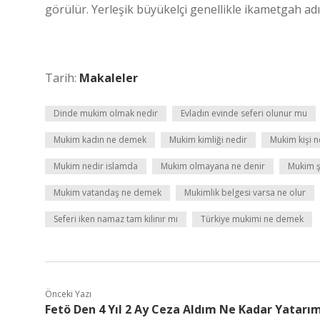
görülür. Yerleşik büyükelçi genellikle ikametgah adı v
Tarih:
Makaleler
Dinde mukim olmak nedir
Evladın evinde seferi olunur mu
Mukim kadın ne demek
Mukim kimliği nedir
Mukim kişi 
Mukim nedir islamda
Mukim olmayana ne denir
Mukim ş
Mukim vatandaş ne demek
Mukimlik belgesi varsa ne olur
Seferi iken namaz tam kılınır mı
Türkiye mukimi ne demek
Önceki Yazı
Fetö Den 4 Yıl 2 Ay Ceza Aldım Ne Kadar Yatarı