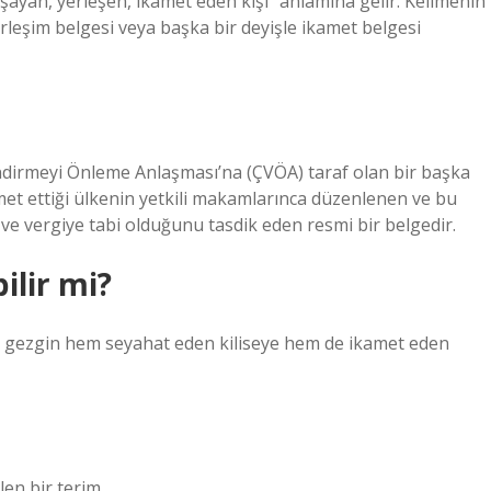
şayan, yerleşen, ikamet eden kişi” anlamına gelir. Kelimenin
rleşim belgesi veya başka bir deyişle ikamet belgesi
endirmeyi Önleme Anlaşması’na (ÇVÖA) taraf olan bir başka
amet ettiği ülkenin yetkili makamlarınca düzenlenen ve bu
ni ve vergiye tabi olduğunu tasdik eden resmi bir belgedir.
ilir mi?
Bir gezgin hem seyahat eden kiliseye hem de ikamet eden
en bir terim.