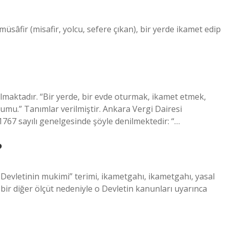
üsâfir (misafir, yolcu, sefere çıkan), bir yerde ikamet edip
maktadır. “Bir yerde, bir evde oturmak, ikamet etmek,
mu.” Tanımlar verilmiştir. Ankara Vergi Dairesi
67 sayılı genelgesinde şöyle denilmektedir: “…
?
evletinin mukimi” terimi, ikametgahı, ikametgahı, yasal
 bir diğer ölçüt nedeniyle o Devletin kanunları uyarınca