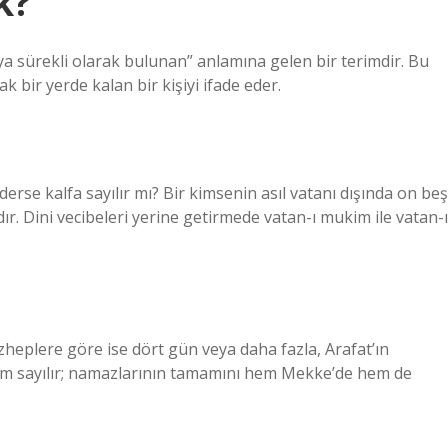
k?
a sürekli olarak bulunan” anlamına gelen bir terimdir. Bu
k bir yerde kalan bir kişiyi ifade eder.
derse kalfa sayılır mı? Bir kimsenin asıl vatanı dışında on beş
r. Dini vecibeleri yerine getirmede vatan-ı mukim ile vatan-ı
eplere göre ise dört gün veya daha fazla, Arafat’ın
m sayılır; namazlarının tamamını hem Mekke’de hem de