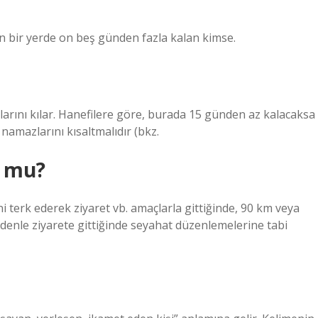
n bir yerde on beş günden fazla kalan kimse.
arını kılar. Hanefilere göre, burada 15 günden az kalacaksa
 namazlarını kısaltmalıdır (bkz.
r mu?
i terk ederek ziyaret vb. amaçlarla gittiğinde, 90 km veya
enle ziyarete gittiğinde seyahat düzenlemelerine tabi