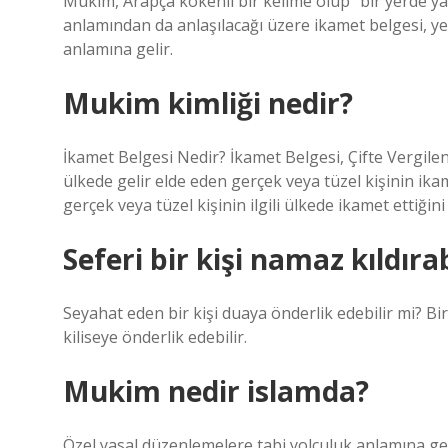
Mukim, Arapça kökenli bir kelime olup “bir yerde ya
anlamından da anlaşılacağı üzere ikamet belgesi, ye
anlamına gelir.
Mukim kimliği nedir?
İkamet Belgesi Nedir? İkamet Belgesi, Çifte Vergil
ülkede gelir elde eden gerçek veya tüzel kişinin ik
gerçek veya tüzel kişinin ilgili ülkede ikamet ettiği
Seferi bir kişi namaz kıldırab
Seyahat eden bir kişi duaya önderlik edebilir mi? 
kiliseye önderlik edebilir.
Mukim nedir islamda?
Özel yasal düzenlemelere tabi yolculuk anlamına gel