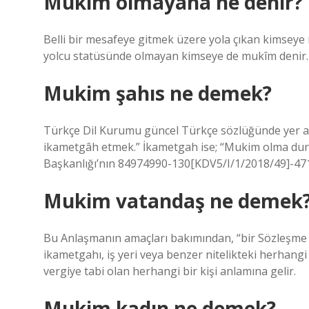
Mukim olmayana ne denir?
Belli bir mesafeye gitmek üzere yola çıkan kimseye m
yolcu statüsünde olmayan kimseye de mukîm denir.
Mukim şahıs ne demek?
Türkçe Dil Kurumu güncel Türkçe sözlüğünde yer al
ikametgâh etmek.” İkametgah ise; “Mukim olma duru
Başkanlığı’nın 84974990-130[KDV5/I/1/2018/49]-4717
Mukim vatandaş ne demek
Bu Anlaşmanın amaçları bakımından, “bir Sözleşme D
ikametgahı, iş yeri veya benzer nitelikteki herhangi
vergiye tabi olan herhangi bir kişi anlamına gelir.
Mukim kadın ne demek?