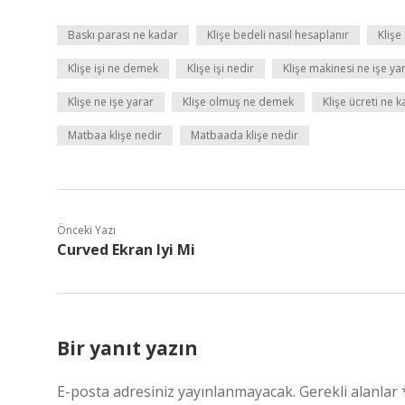
Baskı parası ne kadar
Klişe bedeli nasıl hesaplanır
Klişe
Klişe işi ne demek
Klişe işi nedir
Klişe makinesi ne işe ya
Klişe ne işe yarar
Klişe olmuş ne demek
Klişe ücreti ne 
Matbaa klişe nedir
Matbaada klişe nedir
Önceki Yazı
Curved Ekran Iyi Mi
Bir yanıt yazın
E-posta adresiniz yayınlanmayacak.
Gerekli alanlar