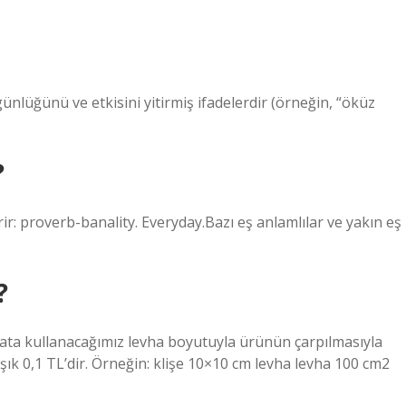
ünlüğünü ve etkisini yitirmiş ifadelerdir (örneğin, “öküz
?
erir: proverb-banality. Everyday.Bazı eş anlamlılar ve yakın eş
?
fiyata kullanacağımız levha boyutuyla ürünün çarpılmasıyla
şık 0,1 TL’dir. Örneğin: klişe 10×10 cm levha levha 100 cm2