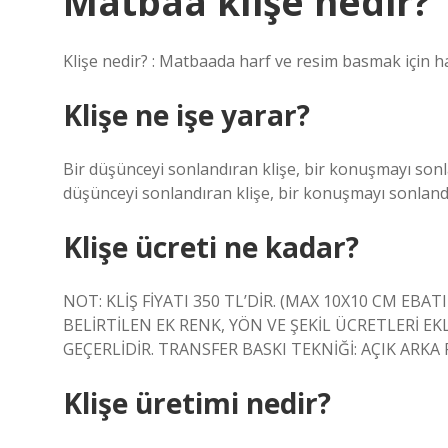
Matbaa klişe nedir?
Klişe nedir? : Matbaada harf ve resim basmak için ha
Klişe ne işe yarar?
Bir düşünceyi sonlandıran klişe, bir konuşmayı sonla
düşünceyi sonlandıran klişe, bir konuşmayı sonlandır
Klişe ücreti ne kadar?
NOT: KLİŞ FİYATI 350 TL’DİR. (MAX 10X10 CM EBA
BELİRTİLEN EK RENK, YÖN VE ŞEKİL ÜCRETLERİ EK
GEÇERLİDİR. TRANSFER BASKI TEKNİĞİ: AÇIK ARKA 
Klişe üretimi nedir?