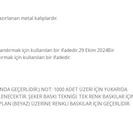
zırlanan metal kalıplardır.
ndırmak için kullanılan bir ifadedir.29 Ekim 2024Bir
mak için kullanılan bir ifadedir.
TINDA GEÇERLİDİR.) NOT: 1000 ADET ÜZERİ İÇİN YUKARIDA
LENECEKTİR. ŞEKER BASKI TEKNİĞİ: TEK RENK BASKILAR İÇİ
PLAN (BEYAZ) ÜZERİNE RENKLİ BASKILAR İÇİN GEÇERLİDİR.