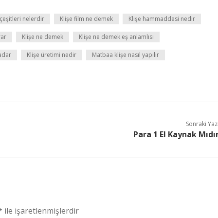
 çeşitleri nelerdir
Klişe film ne demek
Klişe hammaddesi nedir
rar
Klişe ne demek
Klişe ne demek eş anlamlısı
kadar
Klişe üretimi nedir
Matbaa klişe nasıl yapılır
Sonraki Yaz
Para 1 El Kaynak Mıdı
*
ile işaretlenmişlerdir