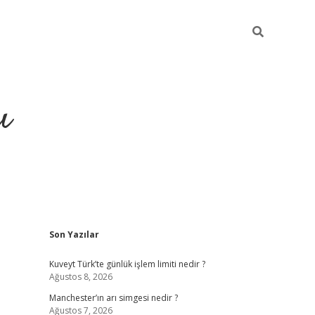
ı
Sidebar
Son Yazılar
ilbet giriş
ilbet güncel adres
i
Kuveyt Türk’te günlük işlem limiti nedir ?
Ağustos 8, 2026
Manchester’ın arı simgesi nedir ?
Ağustos 7, 2026