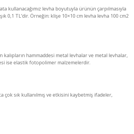
fiyata kullanacağımız levha boyutuyla ürünün çarpılmasıyla
şık 0,1 TL’dir. Örneğin: klişe 10×10 cm levha levha 100 cm2
ılan kalıpların hammaddesi metal levhalar ve metal levhalar,
si ise elastik fotopolimer malzemelerdir.
a çok sık kullanılmış ve etkisini kaybetmiş ifadeler,