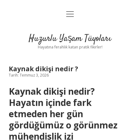
menüyü
Anasayfa
aç
Gizlilik Politikası
Huzurlu Yaşam Tüyoları
Yasal Uyarı
Hayatına ferahlık katan pratik fikirler!
Hakkımızda
Kaynak dikişi nedir ?
Tarih: Temmuz 3, 2026
Kaynak dikişi nedir?
Hayatın içinde fark
etmeden her gün
gördüğümüz o görünmez
mühendislik izi