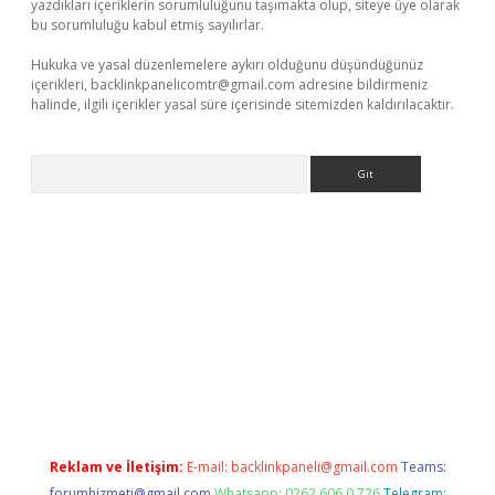
yazdıkları içeriklerin sorumluluğunu taşımakta olup, siteye üye olarak
bu sorumluluğu kabul etmiş sayılırlar.
Hukuka ve yasal düzenlemelere aykırı olduğunu düşündüğünüz
içerikleri,
backlinkpanelicomtr@gmail.com
adresine bildirmeniz
halinde, ilgili içerikler yasal süre içerisinde sitemizden kaldırılacaktır.
Arama
et giriş adresi
www.betexper.xyz/
Reklam ve İletişim:
E-mail:
backlinkpaneli@gmail.com
Teams:
forumhizmeti@gmail.com
Whatsapp: 0262 606 0 726
Telegram: