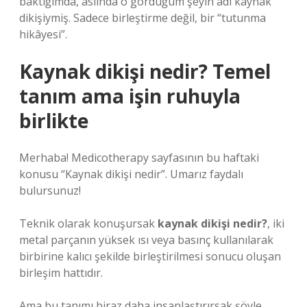
baktığımda, aslında o gördüğüm şeyin adı kaynak
dikişiymiş. Sadece birleştirme değil, bir “tutunma
hikâyesi”.
Kaynak dikişi nedir? Temel
tanım ama işin ruhuyla
birlikte
Merhaba! Medicotherapy sayfasının bu haftaki
konusu “Kaynak dikişi nedir”. Umarız faydalı
bulursunuz!
Teknik olarak konuşursak
kaynak dikişi nedir?
, iki
metal parçanın yüksek ısı veya basınç kullanılarak
birbirine kalıcı şekilde birleştirilmesi sonucu oluşan
birleşim hattıdır.
Ama bu tanımı biraz daha insanlaştırırsak şöyle