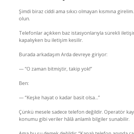
Şimdi biraz ciddi ama sıkıcı olmayan kısmına gireli
olun.
Telefonlar açıkken baz istasyonlarıyla sürekli iletiş
kapalıyken bu iletişim kesilir.
Burada arkadaşım Arda devreye giriyor:
— “O zaman bitmiştir, takip yok!”
Ben:
— “Keşke hayat o kadar basit olsa…”
Çünkü mesele sadece telefon değildir. Operatör kayı
konumu gibi veriler hâlâ anlamlı bilgiler sunabilir.
Ama bu şu demek değildir: “Kapalı telefon anında canl