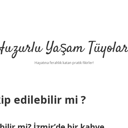
Huzurlu Yaşam Tüyolar
Hayatına ferahlık katan pratik fikirler!
ip edilebilir mi ?
bilir mi? İzmir’de bir kahve