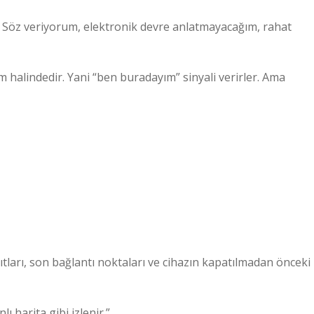
m. Söz veriyorum, elektronik devre anlatmayacağım, rahat
im halindedir. Yani “ben buradayım” sinyali verirler. Ama
tları, son bağlantı noktaları ve cihazın kapatılmadan önceki
ı harita gibi izlenir.”