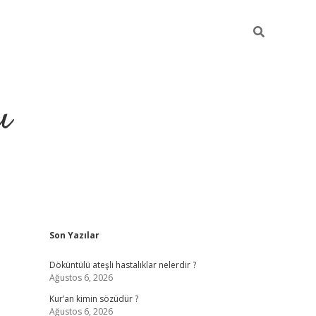
ı
Sidebar
Son Yazılar
ilbet giriş
ilbet güncel adres
ilbet 
Döküntülü ateşli hastalıklar nelerdir ?
Ağustos 6, 2026
Kur’an kimin sözüdür ?
Ağustos 6, 2026