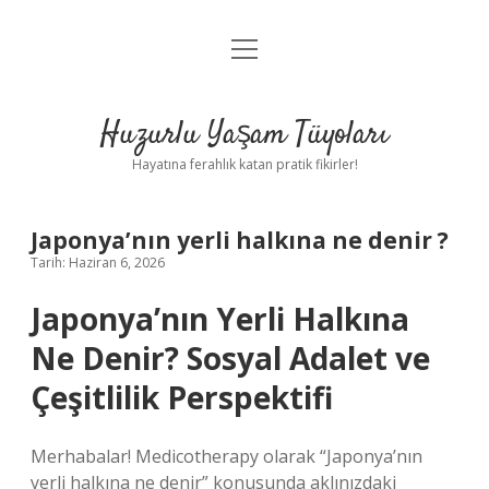
menüyü
Anasayfa
aç
Gizlilik Politikası
Huzurlu Yaşam Tüyoları
Yasal Uyarı
Hayatına ferahlık katan pratik fikirler!
Hakkımızda
Japonya’nın yerli halkına ne denir ?
Tarih: Haziran 6, 2026
Japonya’nın Yerli Halkına
Ne Denir? Sosyal Adalet ve
Çeşitlilik Perspektifi
Merhabalar! Medicotherapy olarak “Japonya’nın
yerli halkına ne denir” konusunda aklınızdaki