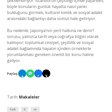
şekillendiriyor. İstanbul’un çeşitliliği içinde yaşarken,
böyle konuların günlük hayatta nasıl yankı
bulduğunu görmek, kültürel kimlik ve sosyal adalet
arasındaki bağlantıyı daha somut hale getiriyor.
Bu nedenle, Japonya’nın yerli halkına ne denir?
sorusu, yalnızca tarih veya coğrafya bilgisi olarak
kalmıyor; toplumsal cinsiyet, çeşitlilik ve sosyal
adalet bağlamında hayatın içinden örneklerle
yorumlanması gereken önemli bir konu haline
geliyor.
Paylaş:
✈
f
𝕏
Tarih:
Makaleler
halk
lt
ve