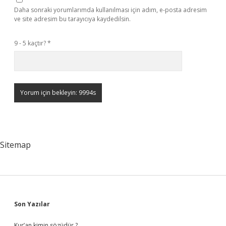
Daha sonraki yorumlarımda kullanılması için adım, e-posta adresim
ve site adresim bu tarayıcıya kaydedilsin.
9 - 5 kaçtır?
*
Sitemap
Sidebar
Son Yazılar
Kur’an kimin sözüdür ?