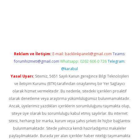
ilbet giriş adresi
www.betexper.xyz/
Reklam ve İletişim:
E-mail:
backlinkpaneli@gmail.com
Teams:
forumhizmeti@gmail.com
Whatsapp: 0262 606 0 726
Telegram:
@karabul
Yasal Uyarı:
Sitemiz, 5651 Sayılı Kanun gereğince Bilgi Teknolojileri
ve İletişim Kurumu (BTK) tarafından onaylanmış bir Yer Sağlayıcı
olarak hizmet vermektedir. Bu nedenle, sitedeki içerikleri proaktif
olarak denetleme veya araştırma yükümlülüğümüz bulunmamaktadır.
Ancak, üyelerimiz yazdıkları içeriklerin sorumluluğunu taşımakta olup,
siteye üye olarak bu sorumluluğu kabul etmiş sayılırlar. Bu internet
sitesi, herhangi bir marka, kurum veya şahıs şirketi ile hiçbir bağlantısı
bulunmamaktadır. Sitede yalnızca kendi hazırladığımız makaleler
paylaşılmaktadır. Burada yer alan içerikler haber niteliği taşımamakta