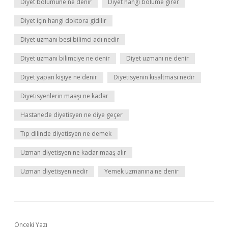
Diyet bölümüne ne denir
Diyet hangi bölüme girer
Diyet için hangi doktora gidilir
Diyet uzmanı besi bilimci adı nedir
Diyet uzmanı bilimciye ne denir
Diyet uzmanı ne denir
Diyet yapan kişiye ne denir
Diyetisyenin kısaltması nedir
Diyetisyenlerin maaşı ne kadar
Hastanede diyetisyen ne diye geçer
Tıp dilinde diyetisyen ne demek
Uzman diyetisyen ne kadar maaş alır
Uzman diyetisyen nedir
Yemek uzmanına ne denir
Önceki Yazı