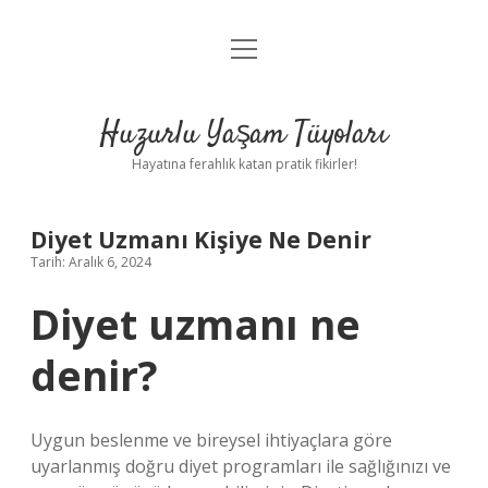
menüyü
Anasayfa
aç
Gizlilik Politikası
Huzurlu Yaşam Tüyoları
Yasal Uyarı
Hayatına ferahlık katan pratik fikirler!
Hakkımızda
Diyet Uzmanı Kişiye Ne Denir
Tarih: Aralık 6, 2024
Diyet uzmanı ne
denir?
Uygun beslenme ve bireysel ihtiyaçlara göre
uyarlanmış doğru diyet programları ile sağlığınızı ve