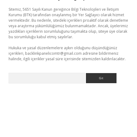
Sitemiz, 5651 Sayılı Kanun gereğince Bilgi Teknolojileri ve İletişim
Kurumu (BTK) tarafından onaylanmış bir Yer Sağlayıcı olarak hizmet
vermektedir. Bu nedenle, sitedeki içerikleri proaktif olarak denetleme
veya araştırma yükümlülüğümüz bulunmamaktadır. Ancak, üyelerimiz
yazdıkları içeriklerin sorumluluğunu taşımakta olup, siteye üye olarak
bu sorumluluğu kabul etmiş sayılırlar.
Hukuka ve yasal düzenlemelere aykırı olduğunu düşündüğünüz
içerikleri,
backlinkpanelicomtr@gmail.com
adresine bildirmeniz
halinde, ilgili içerikler yasal süre içerisinde sitemizden kaldırılacaktır.
Arama
et giriş adresi
www.betexper.xyz/