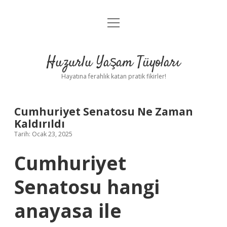
menüyü
Anasayfa
aç
Gizlilik Politikası
Huzurlu Yaşam Tüyoları
Yasal Uyarı
Hayatına ferahlık katan pratik fikirler!
Hakkımızda
Cumhuriyet Senatosu Ne Zaman
Kaldırıldı
Tarih: Ocak 23, 2025
Cumhuriyet
Senatosu hangi
anayasa ile