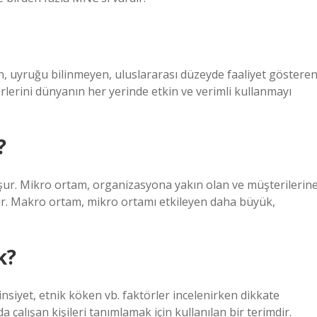
an, uyruğu bilinmeyen, uluslararası düzeyde faaliyet gösteren
örlerini dünyanın her yerinde etkin ve verimli kullanmayı
?
ur. Mikro ortam, organizasyona yakın olan ve müşterilerin
ur. Makro ortam, mikro ortamı etkileyen daha büyük,
k?
insiyet, etnik köken vb. faktörler incelenirken dikkate
 çalışan kişileri tanımlamak için kullanılan bir terimdir.