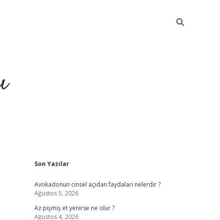
ı
Sidebar
Son Yazılar
ilbet giriş
ilbet güncel adres
ilbe
Avokadonun cinsel açıdan faydaları nelerdir ?
Ağustos 5, 2026
Az pişmiş et yenirse ne olur ?
Ağustos 4, 2026