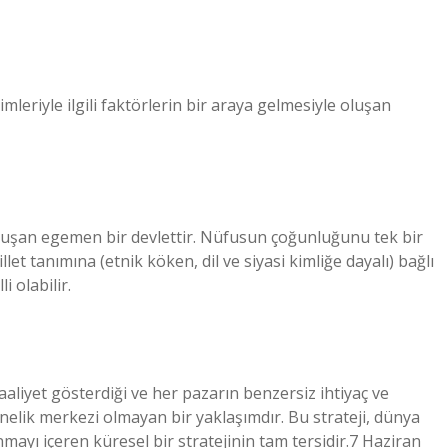
mleriyle ilgili faktörlerin bir araya gelmesiyle oluşan
n oluşan egemen bir devlettir. Nüfusun çoğunluğunu tek bir
let tanımına (etnik köken, dil ve siyasi kimliğe dayalı) bağlı
i olabilir.
faaliyet gösterdiği ve her pazarın benzersiz ihtiyaç ve
önelik merkezi olmayan bir yaklaşımdır. Bu strateji, dünya
mayı içeren küresel bir stratejinin tam tersidir.7 Haziran