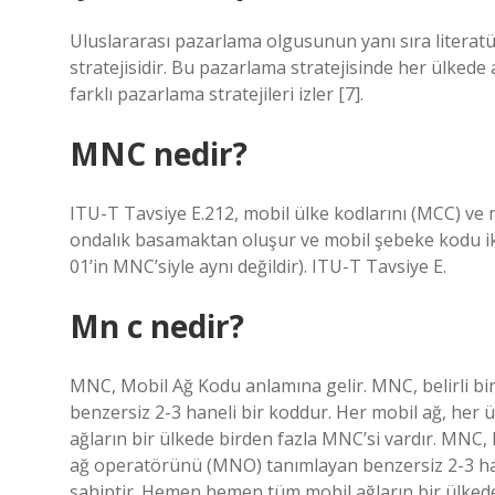
Uluslararası pazarlama olgusunun yanı sıra literat
stratejisidir. Bu pazarlama stratejisinde her ülked
farklı pazarlama stratejileri izler [7].
MNC nedir?
ITU-T Tavsiye E.212, mobil ülke kodlarını (MCC) ve
ondalık basamaktan oluşur ve mobil şebeke kodu ik
01’in MNC’siyle aynı değildir). ITU-T Tavsiye E.
Mn c nedir?
MNC, Mobil Ağ Kodu anlamına gelir. MNC, belirli b
benzersiz 2-3 haneli bir koddur. Her mobil ağ, her 
ağların bir ülkede birden fazla MNC’si vardır. MNC, 
ağ operatörünü (MNO) tanımlayan benzersiz 2-3 hane
sahiptir. Hemen hemen tüm mobil ağların bir ülkede