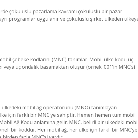
ürde çokuluslu pazarlama kavramı çokuluslu bir pazar
e ayrı programlar uygulanır ve çokuluslu şirket ülkeden ülkey
 mobil şebeke kodlarını (MNC) tanımlar. Mobil ülke kodu üç
i veya üç ondalık basamaktan oluşur (örnek: 001’in MNC’si
ir ülkedeki mobil ağ operatörünü (MNO) tanımlayan
ülke için farklı bir MNC’ye sahiptir. Hemen hemen tüm mobil
Mobil Ağ Kodu anlamına gelir. MNC, belirli bir ülkedeki mobi
li bir koddur. Her mobil ağ, her ülke için farklı bir MNC’ye
 birden fazla MNC’si vardır.