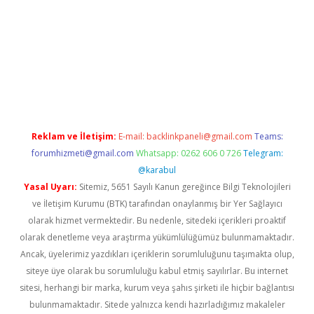
iş adresi
www.betexper.xyz/
Reklam ve İletişim:
E-mail:
backlinkpaneli@gmail.com
Teams:
forumhizmeti@gmail.com
Whatsapp: 0262 606 0 726
Telegram:
@karabul
Yasal Uyarı:
Sitemiz, 5651 Sayılı Kanun gereğince Bilgi Teknolojileri
ve İletişim Kurumu (BTK) tarafından onaylanmış bir Yer Sağlayıcı
olarak hizmet vermektedir. Bu nedenle, sitedeki içerikleri proaktif
olarak denetleme veya araştırma yükümlülüğümüz bulunmamaktadır.
Ancak, üyelerimiz yazdıkları içeriklerin sorumluluğunu taşımakta olup,
siteye üye olarak bu sorumluluğu kabul etmiş sayılırlar. Bu internet
sitesi, herhangi bir marka, kurum veya şahıs şirketi ile hiçbir bağlantısı
bulunmamaktadır. Sitede yalnızca kendi hazırladığımız makaleler