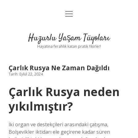
menüyü
Anasayfa
aç
Gizlilik Politikası
Huzurlu Yaşam Tüyoları
Yasal Uyarı
Hayatına ferahlık katan pratik fikirler!
Hakkımızda
Çarlık Rusya Ne Zaman Dağıldı
Tarih: Eylül 22, 2024
Çarlık Rusya neden
yıkılmıştır?
İki organ ve destekçileri arasındaki çatışma,
Bolşevikler iktidarı ele geçirene kadar süren