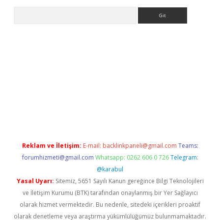
Arama
lbet giriş adresi
www.betexper.xyz/
Reklam ve İletişim:
E-mail:
backlinkpaneli@gmail.com
Teams:
forumhizmeti@gmail.com
Whatsapp: 0262 606 0 726
Telegram:
@karabul
Yasal Uyarı:
Sitemiz, 5651 Sayılı Kanun gereğince Bilgi Teknolojileri
ve İletişim Kurumu (BTK) tarafından onaylanmış bir Yer Sağlayıcı
olarak hizmet vermektedir. Bu nedenle, sitedeki içerikleri proaktif
olarak denetleme veya araştırma yükümlülüğümüz bulunmamaktadır.