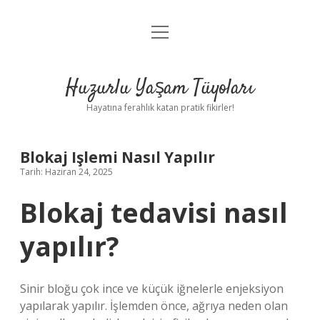
menüyü
Anasayfa
aç
Gizlilik Politikası
Huzurlu Yaşam Tüyoları
Yasal Uyarı
Hayatına ferahlık katan pratik fikirler!
Hakkımızda
Blokaj Işlemi Nasıl Yapılır
Tarih: Haziran 24, 2025
Blokaj tedavisi nasıl
yapılır?
Sinir bloğu çok ince ve küçük iğnelerle enjeksiyon
yapılarak yapılır. İşlemden önce, ağrıya neden olan