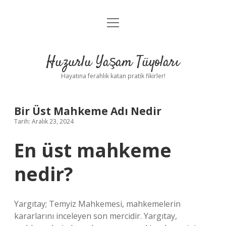
menüyü
Anasayfa
aç
Gizlilik Politikası
Huzurlu Yaşam Tüyoları
Yasal Uyarı
Hayatına ferahlık katan pratik fikirler!
Hakkımızda
Bir Üst Mahkeme Adı Nedir
Tarih: Aralık 23, 2024
En üst mahkeme
nedir?
Yargıtay; Temyiz Mahkemesi, mahkemelerin
kararlarını inceleyen son mercidir. Yargıtay,