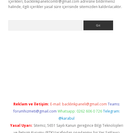
içerikleri,
backlinkpanelicomtr@gmail.com
adresine bildirmeniz
halinde, ilgili içerikler yasal süre içerisinde sitemizden kaldırılacaktır.
Arama
bet giriş adresi
www.betexper.xyz/
Reklam ve İletişim:
E-mail:
backlinkpaneli@gmail.com
Teams:
forumhizmeti@gmail.com
Whatsapp: 0262 606 0 726
Telegram:
@karabul
Yasal Uyarı:
Sitemiz, 5651 Sayılı Kanun gereğince Bilgi Teknolojileri
ve İletişim Kurumu (BTK) tarafından onaylanmış bir Yer Sağlayıcı