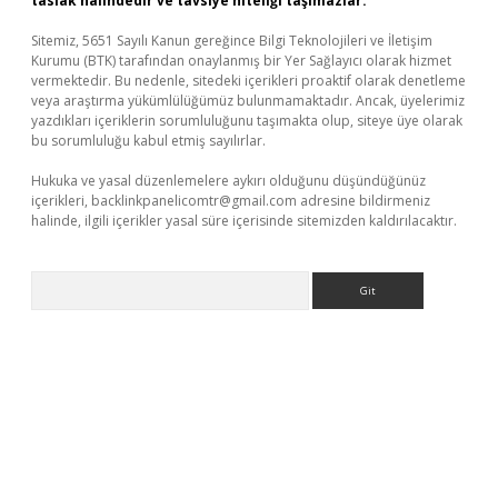
taslak halindedir ve tavsiye niteliği taşımazlar.
Sitemiz, 5651 Sayılı Kanun gereğince Bilgi Teknolojileri ve İletişim
Kurumu (BTK) tarafından onaylanmış bir Yer Sağlayıcı olarak hizmet
vermektedir. Bu nedenle, sitedeki içerikleri proaktif olarak denetleme
veya araştırma yükümlülüğümüz bulunmamaktadır. Ancak, üyelerimiz
yazdıkları içeriklerin sorumluluğunu taşımakta olup, siteye üye olarak
bu sorumluluğu kabul etmiş sayılırlar.
Hukuka ve yasal düzenlemelere aykırı olduğunu düşündüğünüz
içerikleri,
backlinkpanelicomtr@gmail.com
adresine bildirmeniz
halinde, ilgili içerikler yasal süre içerisinde sitemizden kaldırılacaktır.
Arama
et giriş adresi
www.betexper.xyz/