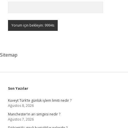
Sitemap
Sidebar
Son Yazılar
Kuveyt Türk’te günlük işlem limiti nedir ?
Ağustos 8, 2026
Manchester’ın arı simgesi nedir ?
Ağustos 7, 2026
Döküntülü ateşli hastalıklar nelerdir ?