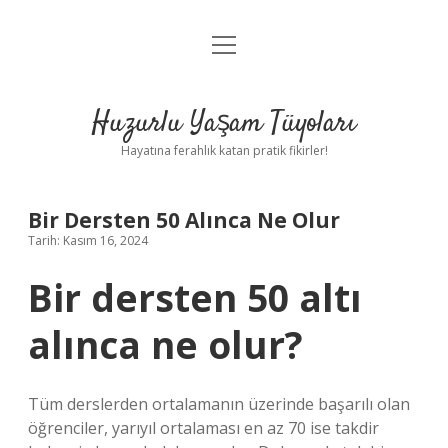
menüyü
Anasayfa
aç
Gizlilik Politikası
Huzurlu Yaşam Tüyoları
Yasal Uyarı
Hayatına ferahlık katan pratik fikirler!
Hakkımızda
Bir Dersten 50 Alınca Ne Olur
Tarih: Kasım 16, 2024
Bir dersten 50 altı
alınca ne olur?
Tüm derslerden ortalamanın üzerinde başarılı olan
öğrenciler, yarıyıl ortalaması en az 70 ise takdir