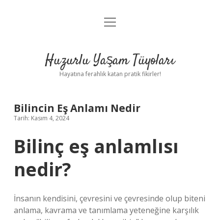
menüyü
Anasayfa
aç
Gizlilik Politikası
Huzurlu Yaşam Tüyoları
Yasal Uyarı
Hayatına ferahlık katan pratik fikirler!
Hakkımızda
Bilincin Eş Anlamı Nedir
Tarih: Kasım 4, 2024
Bilinç eş anlamlısı
nedir?
İnsanın kendisini, çevresini ve çevresinde olup biteni
anlama, kavrama ve tanımlama yeteneğine karşılık