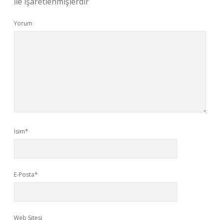
ile işaretlenmişlerdir
Yorum
İsim*
E-Posta*
Web Sitesi