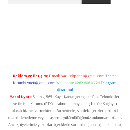
ilbet giriş adresi
www.betexper.xyz/
Reklam ve İletişim:
E-mail:
backlinkpaneli@gmail.com
Teams:
forumhizmeti@gmail.com
Whatsapp: 0262 606 0 726
Telegram:
@karabul
Yasal Uyarı:
Sitemiz, 5651 Sayılı Kanun gereğince Bilgi Teknolojileri
ve İletişim Kurumu (BTK) tarafından onaylanmış bir Yer Sağlayıcı
olarak hizmet vermektedir. Bu nedenle, sitedeki içerikleri proaktif
olarak denetleme veya araştırma yükümlülüğümüz bulunmamaktadır.
Ancak, üyelerimiz yazdıkları içeriklerin sorumluluğunu taşımakta olup,