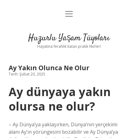
menüyü
Anasayfa
aç
Gizlilik Politikası
Huzurlu Yaşam Tüyoları
Yasal Uyarı
Hayatına ferahlık katan pratik fikirler!
Hakkımızda
Ay Yakın Olunca Ne Olur
Tarih: Şubat 20, 2025
Ay dünyaya yakın
olursa ne olur?
– Ay Dünya’ya yaklaşırken, Dünya’nın yerçekimi
alanı Ay’ın yörüngesini bozabilir ve Ay Dünya’ya