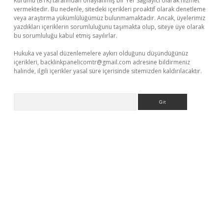
Kurumu (BTK) tarafından onaylanmış bir Yer Sağlayıcı olarak hizmet
vermektedir. Bu nedenle, sitedeki içerikleri proaktif olarak denetleme
veya araştırma yükümlülüğümüz bulunmamaktadır. Ancak, üyelerimiz
yazdıkları içeriklerin sorumluluğunu taşımakta olup, siteye üye olarak
bu sorumluluğu kabul etmiş sayılırlar.
Hukuka ve yasal düzenlemelere aykırı olduğunu düşündüğünüz
içerikleri,
backlinkpanelicomtr@gmail.com
adresine bildirmeniz
halinde, ilgili içerikler yasal süre içerisinde sitemizden kaldırılacaktır.
Arama
et giriş adresi
www.betexper.xyz/