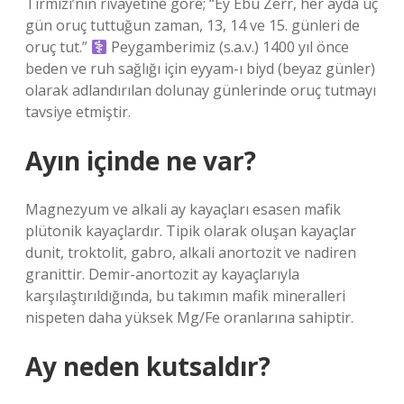
Tirmizî’nin rivayetine göre; “Ey Ebû Zerr, her ayda üç
gün oruç tuttuğun zaman, 13, 14 ve 15. günleri de
oruç tut.”
Peygamberimiz (s.a.v.) 1400 yıl önce
beden ve ruh sağlığı için eyyam-ı biyd (beyaz günler)
olarak adlandırılan dolunay günlerinde oruç tutmayı
tavsiye etmiştir.
Ayın içinde ne var?
Magnezyum ve alkali ay kayaçları esasen mafik
plütonik kayaçlardır. Tipik olarak oluşan kayaçlar
dunit, troktolit, gabro, alkali anortozit ve nadiren
granittir. Demir-anortozit ay kayaçlarıyla
karşılaştırıldığında, bu takımın mafik mineralleri
nispeten daha yüksek Mg/Fe oranlarına sahiptir.
Ay neden kutsaldır?