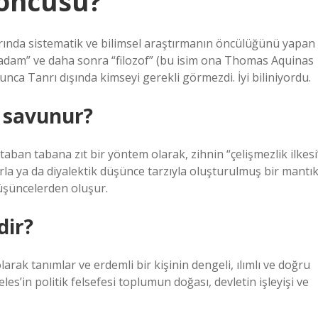
 öncüsü?
arında sistematik ve bilimsel araştırmanın öncülüğünü yapan
en adam” ve daha sonra “filozof” (bu isim ona Thomas Aquinas
yunca Tanrı dışında kimseyi gerekli görmezdi. İyi biliniyordu.
i savunur?
 taban tabana zıt bir yöntem olarak, zihnin “çelişmezlik ilkesi
la ya da diyalektik düşünce tarzıyla oluşturulmuş bir mantı
üşüncelerden oluşur.
dir?
larak tanımlar ve erdemli bir kişinin dengeli, ılımlı ve doğru
eles’in politik felsefesi toplumun doğası, devletin işleyişi ve