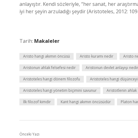
anlayıştır. Kendi sözleriyle, “her sanat, her araştırm
iyi her şeyin arzuladığı şeydir (Aristoteles, 2012: 109
Tarih:
Makaleler
Aristo hangi akımın öncüsü
Aristo kuramı nedir
Aristo n
Aristonun ahlak felsefesi nedir
Aristonun devlet anlayışı nedi
Aristoteles hangi dönem filozofu
Aristoteles hangi düşüncey
Aristoteles hangi yönetim biçimini savunur
Aristotlenin ahlak 
İlk filozof kimdir
Kant hangi akımın öncüsüdür
Platon han
Önceki Yazı