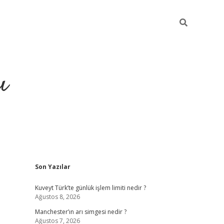
ı
Sidebar
Son Yazılar
ilbet giriş
ilbet güncel adres
ilbet g
Kuveyt Türk’te günlük işlem limiti nedir ?
Ağustos 8, 2026
Manchester’ın arı simgesi nedir ?
Ağustos 7, 2026