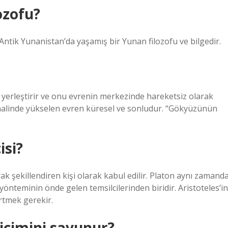
ozofu?
Antik Yunanistan’da yaşamış bir Yunan filozofu ve bilgedir.
yerleştirir ve onu evrenin merkezinde hareketsiz olarak
halinde yükselen evren küresel ve sonludur. “Gökyüzünün
isi?
rak şekillendiren kişi olarak kabul edilir. Platon aynı zamand
önteminin önde gelen temsilcilerinden biridir. Aristoteles’in
rtmek gerekir.
içimini savunur?