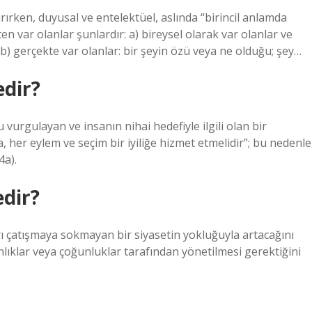
ırırken, duyusal ve entelektüel, aslında “birincil anlamda
ten var olanlar şunlardır: a) bireysel olarak var olanlar ve
 b) gerçekte var olanlar: bir şeyin özü veya ne olduğu; şey…
edir?
 vurgulayan ve insanın nihai hedefiyle ilgili olan bir
a, her eylem ve seçim bir iyiliğe hizmet etmelidir”; bu nedenle
4a).
edir?
ları çatışmaya sokmayan bir siyasetin yokluğuyla artacağını
ınlıklar veya çoğunluklar tarafından yönetilmesi gerektiğini