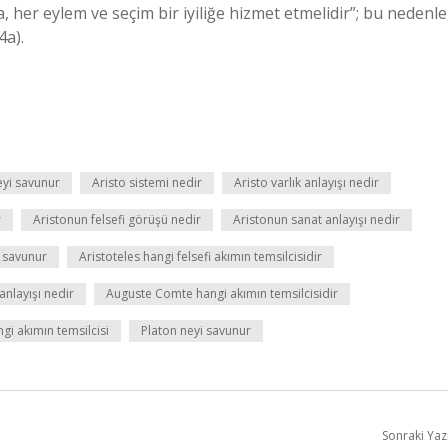
a, her eylem ve seçim bir iyiliğe hizmet etmelidir”; bu nedenle
4a).
eyi savunur
Aristo sistemi nedir
Aristo varlık anlayışı nedir
r
Aristonun felsefi görüşü nedir
Aristonun sanat anlayışı nedir
i savunur
Aristoteles hangi felsefi akımın temsilcisidir
anlayışı nedir
Auguste Comte hangi akımın temsilcisidir
gi akımın temsilcisi
Platon neyi savunur
Sonraki Yaz