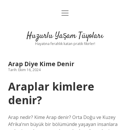
menüyü
Anasayfa
aç
Gizlilik Politikası
Huzurlu Yaşam Tüyoları
Yasal Uyarı
Hayatına ferahlık katan pratik fikirler!
Hakkımızda
Arap Diye Kime Denir
Tarih: Ekim 16, 2024
Araplar kimlere
denir?
Arap nedir? Kime Arap denir? Orta Doğu ve Kuzey
Afrika’nın büyük bir bölümünde yaşayan insanlara