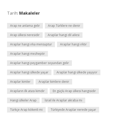
Tarih:
Makaleler
Arap ne anlama gelir
Arap Türklere ne denir
Arap ülkesi neresidir
Araplar hangi dil ailesi
Araplar hangi ırka mensuptur
Araplar hangi ırktır
Araplar hangi mezheptir
Araplar hangi peygamber soyundan gelir
Araplar hangi ülkede yaşar
Araplar hangi ülkede yaşıyor
Araplar kimler
Araplar kimlere denir
Arapların ilk atası kimdir
En güçlü Arap ülkesi hangisidir
Hangi ülkeler Arap
İsrail ile Araplar akraba mı
Türkçe Arap kökenli mi
Türkiyede Araplar nerede yaşar