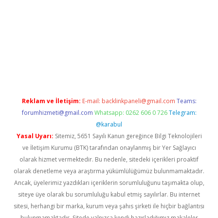
et giriş adresi
www.betexper.xyz/
Reklam ve İletişim:
E-mail:
backlinkpaneli@gmail.com
Teams:
forumhizmeti@gmail.com
Whatsapp: 0262 606 0 726
Telegram:
@karabul
Yasal Uyarı:
Sitemiz, 5651 Sayılı Kanun gereğince Bilgi Teknolojileri
ve İletişim Kurumu (BTK) tarafından onaylanmış bir Yer Sağlayıcı
olarak hizmet vermektedir. Bu nedenle, sitedeki içerikleri proaktif
olarak denetleme veya araştırma yükümlülüğümüz bulunmamaktadır.
Ancak, üyelerimiz yazdıkları içeriklerin sorumluluğunu taşımakta olup,
siteye üye olarak bu sorumluluğu kabul etmiş sayılırlar. Bu internet
sitesi, herhangi bir marka, kurum veya şahıs şirketi ile hiçbir bağlantısı
bulunmamaktadır. Sitede yalnızca kendi hazırladığımız makaleler