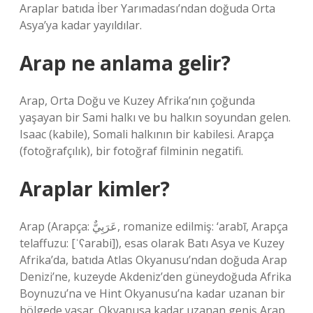
Araplar batıda İber Yarımadası’ndan doğuda Orta
Asya’ya kadar yayıldılar.
Arap ne anlama gelir?
Arap, Orta Doğu ve Kuzey Afrika’nın çoğunda
yaşayan bir Sami halkı ve bu halkın soyundan gelen.
Isaac (kabile), Somali halkının bir kabilesi. Arapça
(fotoğrafçılık), bir fotoğraf filminin negatifi.
Araplar kimler?
Arap (Arapça: عَرَبِيٌّ‎, romanize edilmiş: ‘arabī, Arapça
telaffuzu: [ˈʕarabi]), esas olarak Batı Asya ve Kuzey
Afrika’da, batıda Atlas Okyanusu’ndan doğuda Arap
Denizi’ne, kuzeyde Akdeniz’den güneydoğuda Afrika
Boynuzu’na ve Hint Okyanusu’na kadar uzanan bir
bölgede yaşar. Okyanusa kadar uzanan geniş Arap