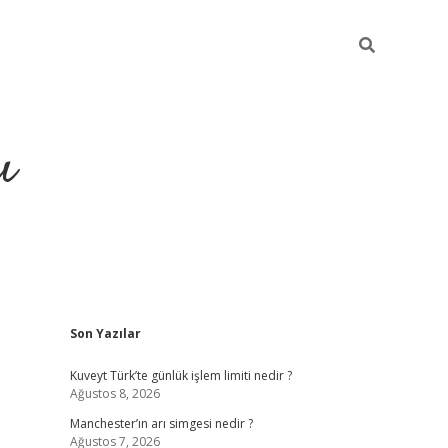
ı
Sidebar
Son Yazılar
ilbet giriş
ilbet güncel adres
ilbet g
Kuveyt Türk’te günlük işlem limiti nedir ?
Ağustos 8, 2026
Manchester’ın arı simgesi nedir ?
Ağustos 7, 2026