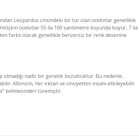
sından Leopardus cinsindeki bir tür olan ocelotlar genellikle
tişkin ocelotlar 55 ila 100 santimetre boyunda büyür, 7 ila
kten farklı olarak genellikle benzersiz bir renk desenine
p olmadığı nadir bir genetik bozukluktur. Bu nedenle,
ilir. Albinizm, her ırktan ve cinsiyetten insanı etkileyebilir.
s” kelimesinden türemiştir.