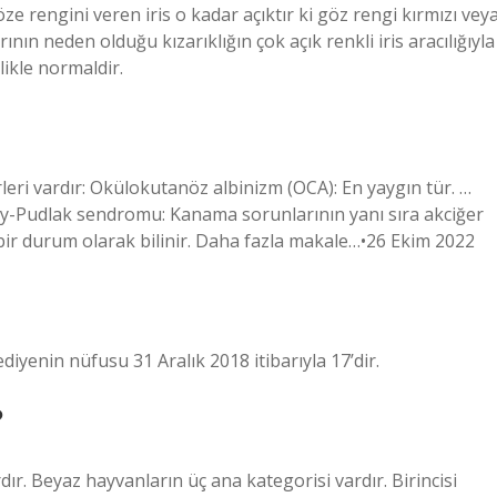
e rengini veren iris o kadar açıktır ki göz rengi kırmızı vey
ın neden olduğu kızarıklığın çok açık renkli iris aracılığıyla
likle normaldir.
rleri vardır: Okülokutanöz albinizm (OCA): En yaygın tür. …
ky-Pudlak sendromu: Kanama sorunlarının yanı sıra akciğer
bir durum olarak bilinir. Daha fazla makale…•26 Ekim 2022
diyenin nüfusu 31 Aralık 2018 itibarıyla 17’dir.
?
ır. Beyaz hayvanların üç ana kategorisi vardır. Birincisi