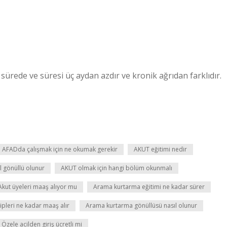
a sürede ve süresi üç aydan azdır ve kronik ağrıdan farklıdır.
AFADda çalışmak için ne okumak gerekir
AKUT eğitimi nedir
l gönüllü olunur
AKUT olmak için hangi bölüm okunmalı
Akut üyeleri maaş alıyor mu
Arama kurtarma eğitimi ne kadar sürer
pleri ne kadar maaş alır
Arama kurtarma gönüllüsü nasıl olunur
Özele acilden giriş ücretli mi