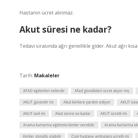
Hastanın ücret alınmaz.
Akut süresi ne kadar?
Tedavi sırasında ağrı genellikle gider. Akut ağrı kıs
Tarih:
Makaleler
AFAD eğitimleri nelerdir
Afad gönüllüleri ücret alıyor mu
AKUT güvenilir mi
Akut kimlere yardım ediyor
AKUT nası
AKUT sivil mi
Akut süresi ne kadar
AKUT ücretli mi
Arama kurtarma eğitimini kimler verebilir
Arama kurtarma eki
Kimler gönüllü olabilir
Özel hastane ambulans ücretli mi