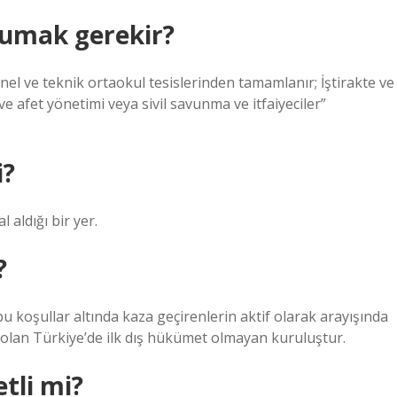
kumak gerekir?
el ve teknik ortaokul tesislerinden tamamlanır; İştirakte ve
 afet yönetimi veya sivil savunma ve itfaiyeciler”
i?
 aldığı bir yer.
?
u koşullar altında kaza geçirenlerin aktif olarak arayışında
olan Türkiye’de ilk dış hükümet olmayan kuruluştur.
tli mi?