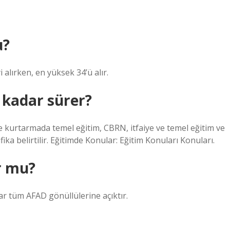
u?
alırken, en yüksek 34’ü alır.
 kadar sürer?
ve kurtarmada temel eğitim, CBRN, itfaiye ve temel eğitim ve
fika belirtilir. Eğitimde Konular: Eğitim Konuları Konuları.
or mu?
r tüm AFAD gönüllülerine açıktır.