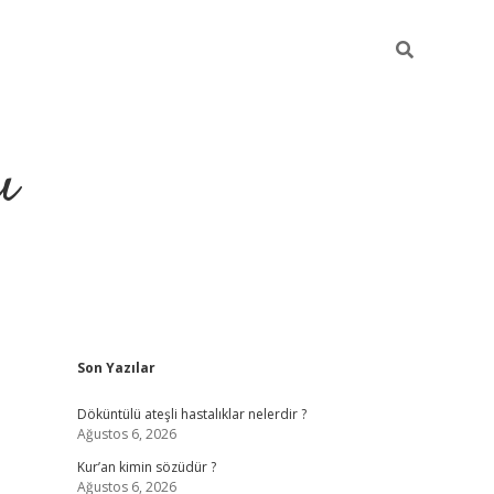
ı
Sidebar
Son Yazılar
ilbet giriş
ilbet güncel adres
ilbet g
Döküntülü ateşli hastalıklar nelerdir ?
Ağustos 6, 2026
Kur’an kimin sözüdür ?
Ağustos 6, 2026