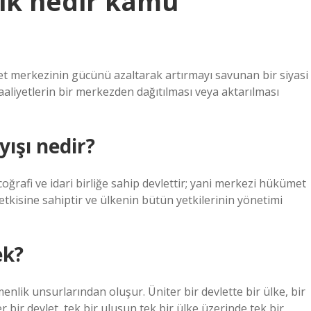
ik nedir kamu
vlet merkezinin gücünü azaltarak artırmayı savunan bir siyasi
 faaliyetlerin bir merkezden dağıtılması veya aktarılması
yışı nedir?
ğrafi ve idari birliğe sahip devlettir; yani merkezi hükümet
tkisine sahiptir ve ülkenin bütün yetkilerinin yönetimi
ek?
enlik unsurlarından oluşur. Üniter bir devlette bir ülke, bir
r bir devlet, tek bir ulusun tek bir ülke üzerinde tek bir