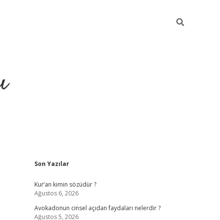
ı
Sidebar
Son Yazılar
ilbet giriş
ilbet güncel adres
ilbet g
Kur’an kimin sözüdür ?
Ağustos 6, 2026
Avokadonun cinsel açıdan faydaları nelerdir ?
Ağustos 5, 2026