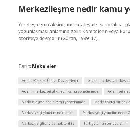
Merkezileşme nedir kamu y
Yerelleşmenin aksine, merkezileşme, karar alma, p
yoğunlaşması anlamına gelir. Komitelerin veya kurum
otoriteye devredilir (Güran, 1989: 17).
Tarih:
Makaleler
Ademi Merkezi Üniter Devlet Nedir
Ademi merkeziyet ilkesi n
Ademi merkeziyetçilik nedir kamu yönetiminde
Ademiyet ned
Merkezileşme nedir kamu yönetiminde
Merkeziyetçi bir devle
Merkeziyetçi yönetim ne demek
Merkeziyetçi yönetim nedir 
Merkeziyetçilik ne demek tarihte
Türkiye bir üniter devlet mi