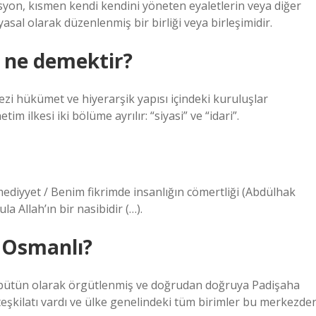
asyon, kısmen kendi kendini yöneten eyaletlerin veya diğer
sal olarak düzenlenmiş bir birliği veya birleşimidir.
ı ne demektir?
rkezi hükümet ve hiyerarşik yapısı içindeki kuruluşlar
 ilkesi iki bölüme ayrılır: “siyasi” ve “idari”.
mediyyet / Benim fikrimde insanlığın cömertliği (Abdülhak
la Allah’ın bir nasibidir (…).
 Osmanlı?
ir bütün olarak örgütlenmiş ve doğrudan doğruya Padişaha
eşkilatı vardı ve ülke genelindeki tüm birimler bu merkezde