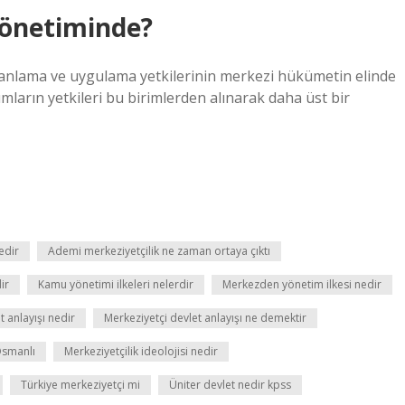
önetiminde?
lanlama ve uygulama yetkilerinin merkezi hükümetin elinde
ların yetkileri bu birimlerden alınarak daha üst bir
edir
Ademi merkeziyetçilik ne zaman ortaya çıktı
ir
Kamu yönetimi ilkeleri nelerdir
Merkezden yönetim ilkesi nedir
t anlayışı nedir
Merkeziyetçi devlet anlayışı ne demektir
Osmanlı
Merkeziyetçilik ideolojisi nedir
Türkiye merkeziyetçi mi
Üniter devlet nedir kpss