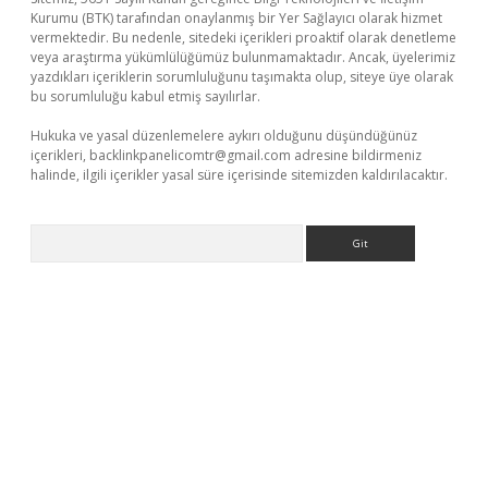
Kurumu (BTK) tarafından onaylanmış bir Yer Sağlayıcı olarak hizmet
vermektedir. Bu nedenle, sitedeki içerikleri proaktif olarak denetleme
veya araştırma yükümlülüğümüz bulunmamaktadır. Ancak, üyelerimiz
yazdıkları içeriklerin sorumluluğunu taşımakta olup, siteye üye olarak
bu sorumluluğu kabul etmiş sayılırlar.
Hukuka ve yasal düzenlemelere aykırı olduğunu düşündüğünüz
içerikleri,
backlinkpanelicomtr@gmail.com
adresine bildirmeniz
halinde, ilgili içerikler yasal süre içerisinde sitemizden kaldırılacaktır.
Arama
es
ilbet giriş adresi
www.betexper.xyz/