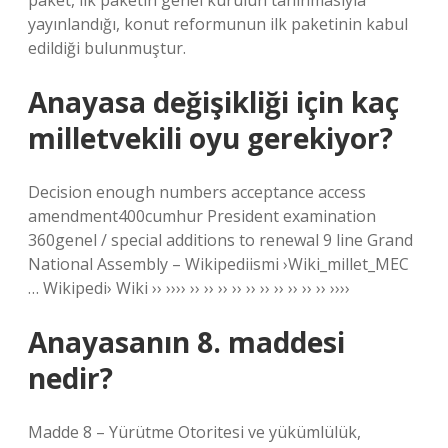
paket, ilk paketin genel kurulun tanınmasıyla
yayınlandığı, konut reformunun ilk paketinin kabul
edildiği bulunmuştur.
Anayasa değişikliği için kaç
milletvekili oyu gerekiyor?
Decision enough numbers acceptance access
amendment400cumhur President examination
360genel / special additions to renewal 9 line Grand
National Assembly – Wikipediismi ›Wiki_millet_MEC
… Wikipedi› Wiki ›› ›››› ›› ›› ›› ›› ›› ›› ›› ›› ›› ›› ››››
Anayasanın 8. maddesi
nedir?
Madde 8 – Yürütme Otoritesi ve yükümlülük,