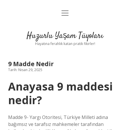
menüyü
Anasayfa
aç
Gizlilik Politikası
Huzurlu Yaşam Tüyoları
Yasal Uyarı
Hayatına ferahlık katan pratik fikirler!
Hakkımızda
9 Madde Nedir
Tarih: Nisan 29, 2025
Anayasa 9 maddesi
nedir?
Madde 9- Yargı Otoritesi, Türkiye Milleti adına
bağımsız ve tarafsız mahkemeler tarafından