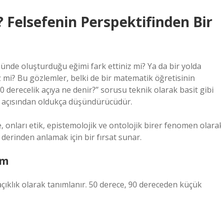
? Felsefenin Perspektifinden Bir
nde oluşturduğu eğimi fark ettiniz mi? Ya da bir yolda
z mi? Bu gözlemler, belki de bir matematik öğretisinin
50 derecelik açıya ne denir?” sorusu teknik olarak basit gibi
i açısından oldukça düşündürücüdür.
e, onları etik, epistemolojik ve ontolojik birer fenomen olara
derinden anlamak için bir fırsat sunar.
ım
 açıklık olarak tanımlanır. 50 derece, 90 dereceden küçük