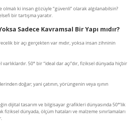
e olmalı ki insan gözüyle “güvenli” olarak algılanabilsin?
lsefi bir tartışma yaratır.
, Yoksa Sadece Kavramsal Bir Yapı mıdır?
erecelik bir açı gerçekten var mıdır, yoksa insan zihninin
rlıklardır. 50° bir “ideal dar açı”dır, fiziksel dünyada hiçbir
iklerinden doğar; yani çatının, yörüngenin veya ışının
n dijital tasarım ve bilgisayar grafikleri dünyasında 50°’lik
cak fiziksel dünyada, ölçüm hataları ve malzeme sınırlamaları
.