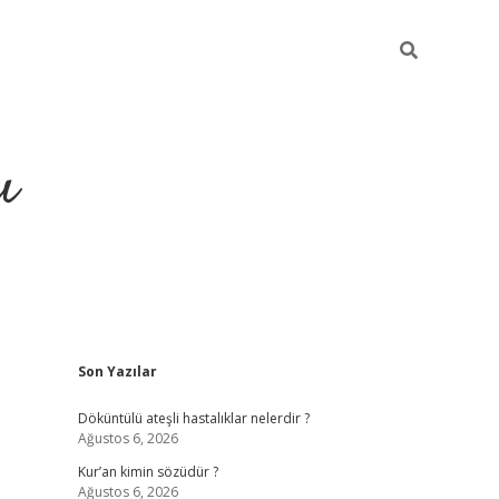
ı
Sidebar
Son Yazılar
ilbet giriş
ilbet güncel adres
ilbet g
Döküntülü ateşli hastalıklar nelerdir ?
Ağustos 6, 2026
Kur’an kimin sözüdür ?
Ağustos 6, 2026