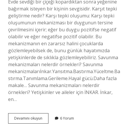
Evde sevdiği bir çiçeği kopardıktan sonra yeğenine
bağırmak isteyen bir kişinin sevgisidir. Karşıt tepki
geliştirme nedir? Karşı tepki oluşumu: Karşı tepki
oluşumunun mekanizması bir duygunun tersine
çevrilmesini içerir; eğer bu duygu pozitifse negatif
olabilir ve eğer negatifse pozitif olabilir. Bu
mekanizmanın en zararsız halini çocuklarda
gözlemleyebilsek de, bunu günlük hayatımızda
yetişkinlerde de sıklıkla gözlemleyebiliriz. Savunma
mekanizmaları nelerdir örnekleri? Savunma
mekanizmalarıİnkar.Yansıtma.Bastırma.Yüceltme.Ba
stırma.Tanımlama.Gerileme.Hayal gücü.Daha fazla
makale… Savunma mekanizmaları nelerdir
örnekleri? Yetişkinler ve aileler için İNKAR. İnkar,
en…
Karşıt
Devamını okuyun
6 Yorum
Tepki
Geliştirme