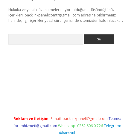
Hukuka ve yasal düzenlemelere aykırı olduğunu düşündüğünüz
içerikleri,
backlinkpanelicomtr@gmail.com
adresine bildirmeniz
halinde, ilgili içerikler yasal süre içerisinde sitemizden kaldırılacaktır.
Arama
üncel adres
ilbet giriş adresi
www.betexper.xyz/
Reklam ve İletişim:
E-mail:
backlinkpaneli@gmail.com
Teams:
forumhizmeti@gmail.com
Whatsapp: 0262 606 0 726
Telegram:
@karabul