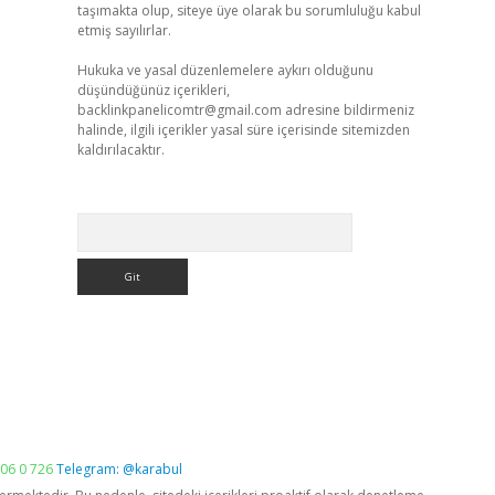
taşımakta olup, siteye üye olarak bu sorumluluğu kabul
etmiş sayılırlar.
Hukuka ve yasal düzenlemelere aykırı olduğunu
düşündüğünüz içerikleri,
backlinkpanelicomtr@gmail.com
adresine bildirmeniz
halinde, ilgili içerikler yasal süre içerisinde sitemizden
kaldırılacaktır.
Arama
06 0 726
Telegram: @karabul