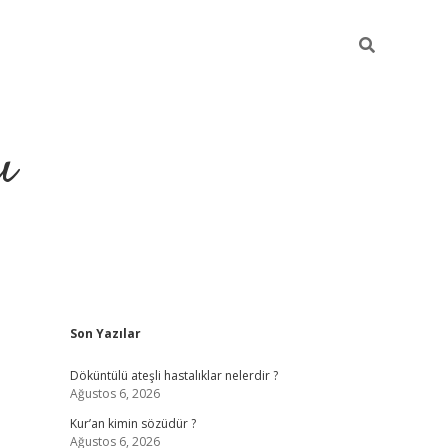
ı
Sidebar
Son Yazılar
ilbet giriş
ilbet güncel adr
Döküntülü ateşli hastalıklar nelerdir ?
Ağustos 6, 2026
Kur’an kimin sözüdür ?
Ağustos 6, 2026