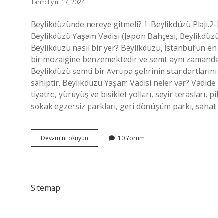
Tarih: Eylül 17, 2024
Beylikdüzünde nereye gitmeli? 1-Beylikdüzü Plajı.2-
Beylikdüzü Yaşam Vadisi (Japon Bahçesi, Beylikdüz
Beylikdüzü nasıl bir yer? Beylikdüzü, İstanbul’un en
bir mozaiğine benzemektedir ve semt aynı zamanda 
Beylikdüzü semti bir Avrupa şehrinin standartlarını 
sahiptir. Beylikdüzü Yaşam Vadisi neler var? Vadide 
tiyatro, yürüyüş ve bisiklet yolları, seyir terasları, 
sokak egzersiz parkları, geri dönüşüm parkı, sanat 
Beylikdüzü
Devamını okuyun
10 Yorum
Neler
Var
Sitemap