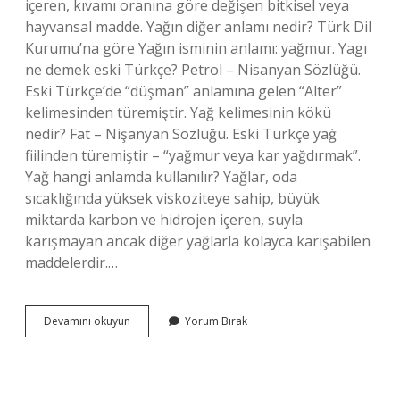
içeren, kıvamı oranına göre değişen bitkisel veya
hayvansal madde. Yağın diğer anlamı nedir? Türk Dil
Kurumu’na göre Yağın isminin anlamı: yağmur. Yagı
ne demek eski Türkçe? Petrol – Nisanyan Sözlüğü.
Eski Türkçe’de “düşman” anlamına gelen “Alter”
kelimesinden türemiştir. Yağ kelimesinin kökü
nedir? Fat – Nişanyan Sözlüğü. Eski Türkçe yaġ
fiilinden türemiştir – “yağmur veya kar yağdırmak”.
Yağ hangi anlamda kullanılır? Yağlar, oda
sıcaklığında yüksek viskoziteye sahip, büyük
miktarda karbon ve hidrojen içeren, suyla
karışmayan ancak diğer yağlarla kolayca karışabilen
maddelerdir.…
Yağ
Devamını okuyun
Yorum Bırak
Kelimesi
Hangi
Anlamda
Kullanılır