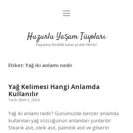
menüyü
Anasayfa
aç
Gizlilik Politikası
Huzurlu Yaşam Tüyoları
Yasal Uyarı
Hayatına ferahlık katan pratik fikirler!
Hakkımızda
Etiket:
Yağ iki anlamı nedir
Yağ Kelimesi Hangi Anlamda
Kullanılır
Tarih: Ekim 5, 2024
Yağ iki anlamı nedir? Günümüzde benzer anlamda
kullanılan yağ sözcüğünün anlamları şunlardır:
Stearik asit, oleik asit, palmitik asit ve gliserin