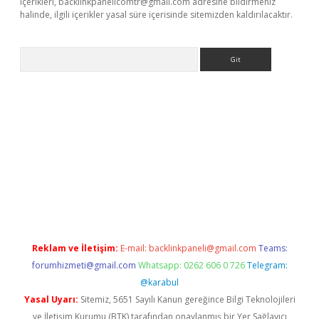
içerikleri,
backlinkpanelicomtr@gmail.com
adresine bildirmeniz
halinde, ilgili içerikler yasal süre içerisinde sitemizden kaldırılacaktır.
Arama
ncel adres
ilbet giriş adresi
www.betexper.xyz/
Reklam ve İletişim:
E-mail:
backlinkpaneli@gmail.com
Teams:
forumhizmeti@gmail.com
Whatsapp: 0262 606 0 726
Telegram:
@karabul
Yasal Uyarı:
Sitemiz, 5651 Sayılı Kanun gereğince Bilgi Teknolojileri
ve İletişim Kurumu (BTK) tarafından onaylanmış bir Yer Sağlayıcı