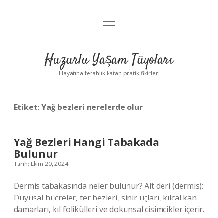
menüyü
Anasayfa
aç
Gizlilik Politikası
Huzurlu Yaşam Tüyoları
Yasal Uyarı
Hayatına ferahlık katan pratik fikirler!
Hakkımızda
Etiket:
Yağ bezleri nerelerde olur
Yağ Bezleri Hangi Tabakada
Bulunur
Tarih: Ekim 20, 2024
Dermis tabakasında neler bulunur? Alt deri (dermis):
Duyusal hücreler, ter bezleri, sinir uçları, kılcal kan
damarları, kıl folikülleri ve dokunsal cisimcikler içerir.