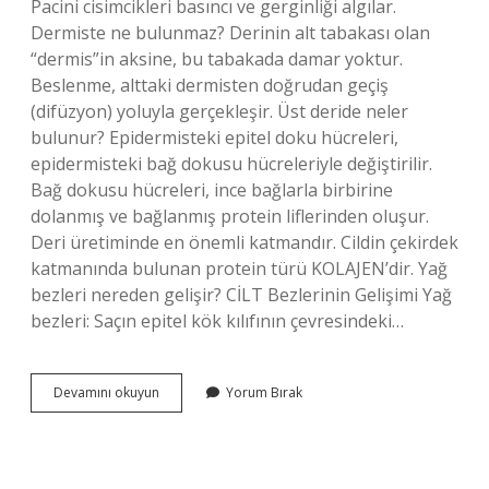
Pacini cisimcikleri basıncı ve gerginliği algılar.
Dermiste ne bulunmaz? Derinin alt tabakası olan
“dermis”in aksine, bu tabakada damar yoktur.
Beslenme, alttaki dermisten doğrudan geçiş
(difüzyon) yoluyla gerçekleşir. Üst deride neler
bulunur? Epidermisteki epitel doku hücreleri,
epidermisteki bağ dokusu hücreleriyle değiştirilir.
Bağ dokusu hücreleri, ince bağlarla birbirine
dolanmış ve bağlanmış protein liflerinden oluşur.
Deri üretiminde en önemli katmandır. Cildin çekirdek
katmanında bulunan protein türü KOLAJEN’dir. Yağ
bezleri nereden gelişir? CİLT Bezlerinin Gelişimi Yağ
bezleri: Saçın epitel kök kılıfının çevresindeki…
Yağ
Devamını okuyun
Yorum Bırak
Bezleri
Hangi
Tabakada
Bulunur