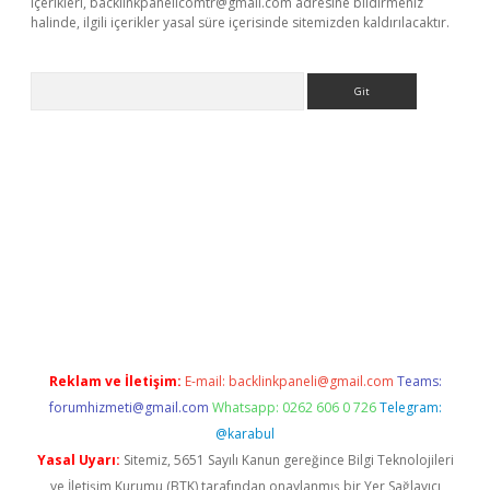
içerikleri,
backlinkpanelicomtr@gmail.com
adresine bildirmeniz
halinde, ilgili içerikler yasal süre içerisinde sitemizden kaldırılacaktır.
Arama
 giriş
ilbet güncel adres
ilbet giriş adresi
www.betexper.xyz/
Reklam ve İletişim:
E-mail:
backlinkpaneli@gmail.com
Teams:
forumhizmeti@gmail.com
Whatsapp: 0262 606 0 726
Telegram:
@karabul
Yasal Uyarı:
Sitemiz, 5651 Sayılı Kanun gereğince Bilgi Teknolojileri
ve İletişim Kurumu (BTK) tarafından onaylanmış bir Yer Sağlayıcı