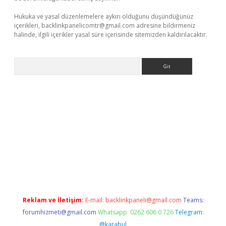
Hukuka ve yasal düzenlemelere aykırı olduğunu düşündüğünüz
içerikleri,
backlinkpanelicomtr@gmail.com
adresine bildirmeniz
halinde, ilgili içerikler yasal süre içerisinde sitemizden kaldırılacaktır.
Arama
ncel adres
ilbet giriş adresi
www.betexper.xyz/
Reklam ve İletişim:
E-mail:
backlinkpaneli@gmail.com
Teams:
forumhizmeti@gmail.com
Whatsapp: 0262 606 0 726
Telegram:
@karabul