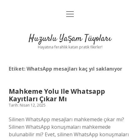
menüyü
Anasayfa
aç
Gizlilik Politikası
Huzurlu Yaşam Tüyoları
Yasal Uyarı
Hayatına ferahlık katan pratik fikirler!
Hakkımızda
Etiket:
WhatsApp mesajları kaç yıl saklanıyor
Mahkeme Yolu Ile Whatsapp
Kayıtları Çıkar Mı
Tarih: Nisan 12, 2025
Silinen WhatsApp mesajları mahkemede çıkar mı?
Silinen WhatsApp konuşmaları mahkemede
bulunabilir mi? Evet, silinen WhatsApp konuşmaları