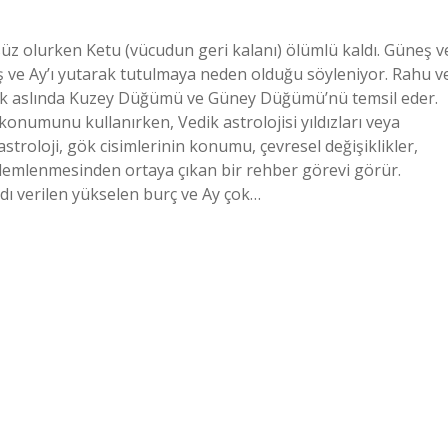
z olurken Ketu (vücudun geri kalanı) ölümlü kaldı. Güneş v
 ve Ay’ı yutarak tutulmaya neden olduğu söyleniyor. Rahu v
ak aslında Kuzey Düğümü ve Güney Düğümü’nü temsil eder.
 konumunu kullanırken, Vedik astrolojisi yıldızları veya
astroloji, gök cisimlerinin konumu, çevresel değişiklikler,
özlemlenmesinden ortaya çıkan bir rehber görevi görür.
dı verilen yükselen burç ve Ay çok…