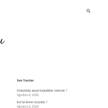
ı
Sidebar
Son Yazılar
ilbet giriş
ilbet güncel adre
Döküntülü ateşli hastalıklar nelerdir ?
Ağustos 6, 2026
Kur’an kimin sözüdür ?
Ağustos 6, 2026