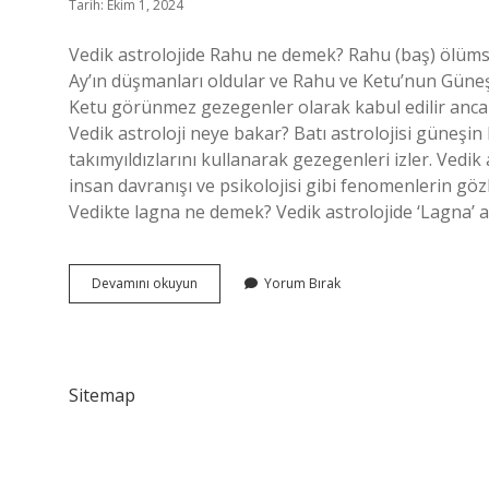
Tarih: Ekim 1, 2024
Vedik astrolojide Rahu ne demek? Rahu (baş) ölümsü
Ay’ın düşmanları oldular ve Rahu ve Ketu’nun Güneş
Ketu görünmez gezegenler olarak kabul edilir anc
Vedik astroloji neye bakar? Batı astrolojisi güneşin
takımyıldızlarını kullanarak gezegenleri izler. Vedik 
insan davranışı ve psikolojisi gibi fenomenlerin g
Vedikte lagna ne demek? Vedik astrolojide ‘Lagna’ a
Vedikte
Devamını okuyun
Yorum Bırak
Rahu
Ne
Demek
Sitemap