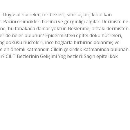
uyusal hücreler, ter bezleri, sinir uçları, kılcal kan
r. Pacini cisimcikleri basıncı ve gerginliği algılar. Dermiste ne
ine, bu tabakada damar yoktur. Beslenme, alttaki dermisten
eride neler bulunur? Epidermisteki epitel doku hücreleri,
Bağ dokusu hücreleri, ince bağlarla birbirine dolanmış ve
nde en önemli katmandır. Cildin çekirdek katmanında bulunan
? CİLT Bezlerinin Gelişimi Yağ bezleri: Saçın epitel kök