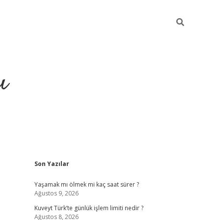
ı
Sidebar
Son Yazılar
ilbet giriş
ilbet güncel adres
Yaşamak mı ölmek mi kaç saat sürer ?
Ağustos 9, 2026
Kuveyt Türk’te günlük işlem limiti nedir ?
Ağustos 8, 2026