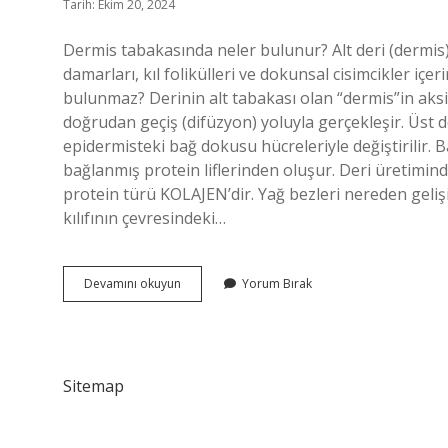
Tarih: Ekim 20, 2024
Dermis tabakasında neler bulunur? Alt deri (dermis): D
damarları, kıl folikülleri ve dokunsal cisimcikler içeri
bulunmaz? Derinin alt tabakası olan “dermis”in aks
doğrudan geçiş (difüzyon) yoluyla gerçekleşir. Üst d
epidermisteki bağ dokusu hücreleriyle değiştirilir. 
bağlanmış protein liflerinden oluşur. Deri üretimi
protein türü KOLAJEN’dir. Yağ bezleri nereden gelişir
kılıfının çevresindeki…
Yağ
Devamını okuyun
Yorum Bırak
Bezleri
Hangi
Tabakada
Bulunur
Sitemap