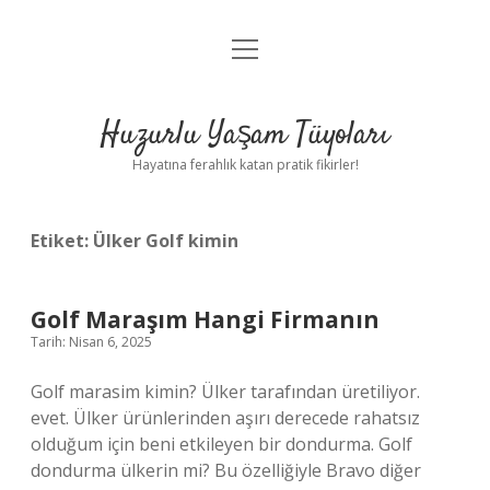
menüyü
Anasayfa
aç
Gizlilik Politikası
Huzurlu Yaşam Tüyoları
Yasal Uyarı
Hayatına ferahlık katan pratik fikirler!
Hakkımızda
Etiket:
Ülker Golf kimin
Golf Maraşım Hangi Firmanın
Tarih: Nisan 6, 2025
Golf marasim kimin? Ülker tarafından üretiliyor.
evet. Ülker ürünlerinden aşırı derecede rahatsız
olduğum için beni etkileyen bir dondurma. Golf
dondurma ülkerin mi? Bu özelliğiyle Bravo diğer