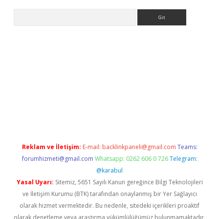
Arama
ncel adres
ilbet giriş adresi
www.betexper.xyz/
Reklam ve İletişim:
E-mail:
backlinkpaneli@gmail.com
Teams:
forumhizmeti@gmail.com
Whatsapp: 0262 606 0 726
Telegram:
@karabul
Yasal Uyarı:
Sitemiz, 5651 Sayılı Kanun gereğince Bilgi Teknolojileri
ve İletişim Kurumu (BTK) tarafından onaylanmış bir Yer Sağlayıcı
olarak hizmet vermektedir. Bu nedenle, sitedeki içerikleri proaktif
olarak denetleme veya araştırma yükümlülüğümüz bulunmamaktadır.