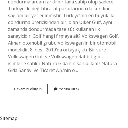
dondurmalardan farklı bir tada sahip olup sadece
Türkiye’de değil ihracat pazarlarında da kendine
sağlam bir yer edinmiştir. Türkiye’nin en büyük iki
dondurma üreticisinden biri olan Ülker Gulf, aynı
zamanda dondurmada taze süt kullanan ilk
sanayicidir. Golf hangi firmaya ait? Volkswagen Golf,
Alman otomobil grubu Volkswagen’in bir otomobil
modelidir. 8. nesil 2019’da ortaya çıktı. Bir süre
Volkswagen Golf ve Volkswagen Rabbit gibi
isimlerle satıldı. Natura Gıda’nın sahibi kim? Natura
Gıda Sanayi ve Ticaret A.Ş.’nin o…
Golf
Devamını okuyun
Yorum Bırak
Maraşım
Hangi
Firmanın
Sitemap