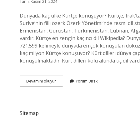
Tarih: Kasım 21, 2024
Dünyada kaç ülke Kürtçe konuşuyor? Kürtçe, Irak’t
Suriye’nin fiili özerk Özerk Yönetimi’nde resmi dil st
Ermenistan, Gürcistan, Türkmenistan, Lübnan, Afgan
vardır. Kürtçe en zengin kaçıncı dil Wikipedia? Düny
721.599 kelimeyle dünyada en çok konuşulan dokuzun
kaç milyon Kürtçe konuşuyor? Kürt dilleri dünya çapı
konuşulmaktadır. Kürt dilleri kolu altında üç dil va
Kürtçe
Devamını okuyun
Yorum Bırak
Dünyanın
Kaçıncı
Sitemap