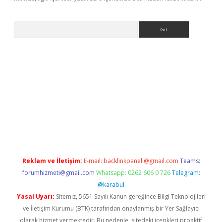
Arama
lbet güncel adres
ilbet giriş adresi
www.betexper.xyz/
Reklam ve İletişim:
E-mail:
backlinkpaneli@gmail.com
Teams:
forumhizmeti@gmail.com
Whatsapp: 0262 606 0 726
Telegram:
@karabul
Yasal Uyarı:
Sitemiz, 5651 Sayılı Kanun gereğince Bilgi Teknolojileri
ve İletişim Kurumu (BTK) tarafından onaylanmış bir Yer Sağlayıcı
olarak hizmet vermektedir. Bu nedenle, sitedeki içerikleri proaktif