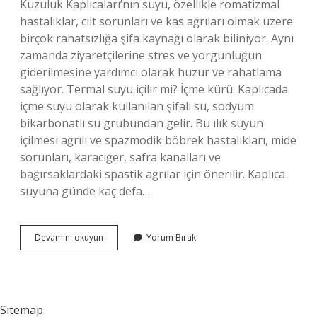
Kuzuluk Kaplıcaları’nın suyu, özellikle romatizmal
hastalıklar, cilt sorunları ve kas ağrıları olmak üzere
birçok rahatsızlığa şifa kaynağı olarak biliniyor. Aynı
zamanda ziyaretçilerine stres ve yorgunluğun
giderilmesine yardımcı olarak huzur ve rahatlama
sağlıyor. Termal suyu içilir mi? İçme kürü: Kaplıcada
içme suyu olarak kullanılan şifalı su, sodyum
bikarbonatlı su grubundan gelir. Bu ılık suyun
içilmesi ağrılı ve spazmodik böbrek hastalıkları, mide
sorunları, karaciğer, safra kanalları ve
bağırsaklardaki spastik ağrılar için önerilir. Kaplıca
suyuna günde kaç defa…
Kuzuluk
Devamını okuyun
Yorum Bırak
Termal
Su
Içilir
Mi
Sitemap