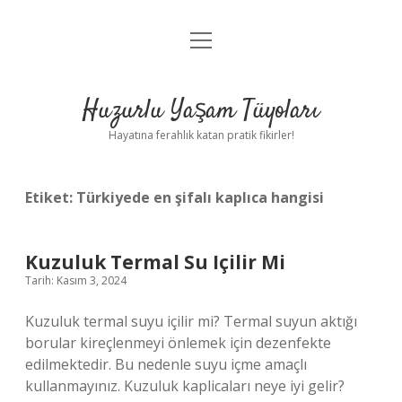
menüyü
Anasayfa
aç
Gizlilik Politikası
Huzurlu Yaşam Tüyoları
Yasal Uyarı
Hayatına ferahlık katan pratik fikirler!
Hakkımızda
Etiket:
Türkiyede en şifalı kaplıca hangisi
Kuzuluk Termal Su Içilir Mi
Tarih: Kasım 3, 2024
Kuzuluk termal suyu içilir mi? Termal suyun aktığı
borular kireçlenmeyi önlemek için dezenfekte
edilmektedir. Bu nedenle suyu içme amaçlı
kullanmayınız. Kuzuluk kaplicaları neye iyi gelir?