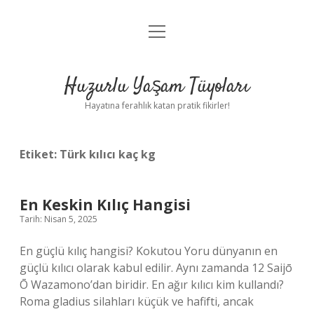
menüyü
Anasayfa
aç
Gizlilik Politikası
Huzurlu Yaşam Tüyoları
Yasal Uyarı
Hayatına ferahlık katan pratik fikirler!
Hakkımızda
Etiket:
Türk kılıcı kaç kg
En Keskin Kılıç Hangisi
Tarih: Nisan 5, 2025
En güçlü kılıç hangisi? Kokutou Yoru dünyanın en
güçlü kılıcı olarak kabul edilir. Aynı zamanda 12 Saijō
Ō Wazamono’dan biridir. En ağır kılıcı kim kullandı?
Roma gladius silahları küçük ve hafifti, ancak