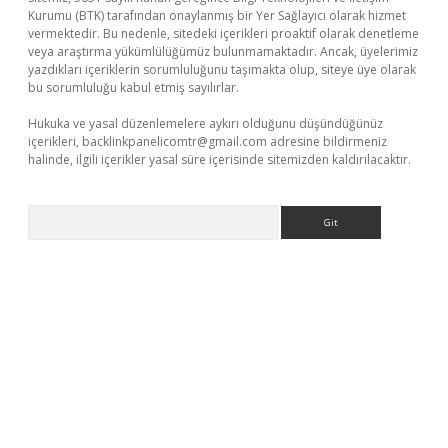
Kurumu (BTK) tarafından onaylanmış bir Yer Sağlayıcı olarak hizmet
vermektedir. Bu nedenle, sitedeki içerikleri proaktif olarak denetleme
veya araştırma yükümlülüğümüz bulunmamaktadır. Ancak, üyelerimiz
yazdıkları içeriklerin sorumluluğunu taşımakta olup, siteye üye olarak
bu sorumluluğu kabul etmiş sayılırlar.
Hukuka ve yasal düzenlemelere aykırı olduğunu düşündüğünüz
içerikleri,
backlinkpanelicomtr@gmail.com
adresine bildirmeniz
halinde, ilgili içerikler yasal süre içerisinde sitemizden kaldırılacaktır.
Arama
ncel adres
ilbet giriş adresi
www.betexper.xyz/