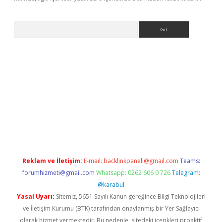
Arama
giriş
ilbet güncel adres
ilbet giriş adresi
www.betexper.xyz/
Reklam ve İletişim:
E-mail:
backlinkpaneli@gmail.com
Teams:
forumhizmeti@gmail.com
Whatsapp: 0262 606 0 726
Telegram:
@karabul
Yasal Uyarı:
Sitemiz, 5651 Sayılı Kanun gereğince Bilgi Teknolojileri
ve İletişim Kurumu (BTK) tarafından onaylanmış bir Yer Sağlayıcı
olarak hizmet vermektedir. Bu nedenle, sitedeki içerikleri proaktif