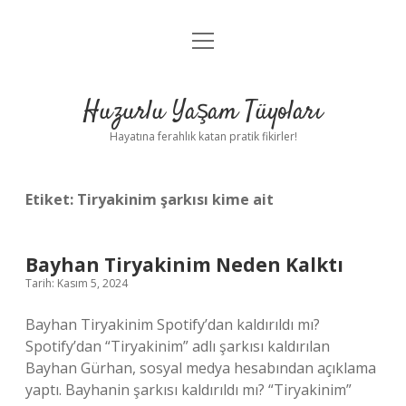
menüyü
Anasayfa
aç
Gizlilik Politikası
Huzurlu Yaşam Tüyoları
Yasal Uyarı
Hayatına ferahlık katan pratik fikirler!
Hakkımızda
Etiket:
Tiryakinim şarkısı kime ait
Bayhan Tiryakinim Neden Kalktı
Tarih: Kasım 5, 2024
Bayhan Tiryakinim Spotify’dan kaldırıldı mı?
Spotify’dan “Tiryakinim” adlı şarkısı kaldırılan
Bayhan Gürhan, sosyal medya hesabından açıklama
yaptı. Bayhanin şarkısı kaldırıldı mı? “Tiryakinim”